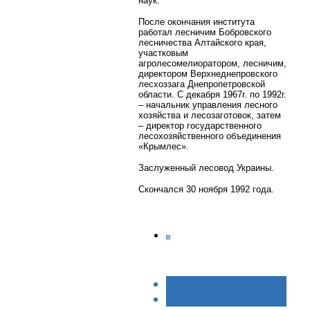
наук.
После окончания института
работал лесничим Бобровского
лесничества Алтайского края,
участковым
агролесомелиоратором, лесничим,
директором Верхнеднепровского
лесхоззага Днепропетровской
области. С декабря 1967г. по 1992г.
– начальник управления лесного
хозяйства и лесозаготовок, затем
– директор государственного
лесохозяйственного объединения
«Крымлес».
Заслуженный лесовод Украины.
Скончался 30 ноября 1992 года.
< НАЗАД
ВПЕРЁД >