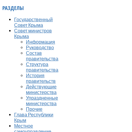
РАЗДЕЛЫ
Государственный
Совет Крыма
Совет министров
Крыма
Информация
Руководство
Состав
правительства
Структура
правительства
История
правительств
Действующие
министерства
Упраздненные
министерства
Прочие
Глава Республики
Крым
Местное
самоуправление