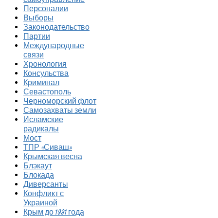
Персоналии
Выборы
Законодательство
Партии
Международные
связи
Хронология
Консульства
Криминал
Севастополь
Черноморский флот
Самозахваты земли
Исламские
радикалы
Мост
ТПР «Сиваш»
Крымская весна
Блэкаут
Блокада
Диверсанты
Конфликт с
Украиной
Крым до 1991 года