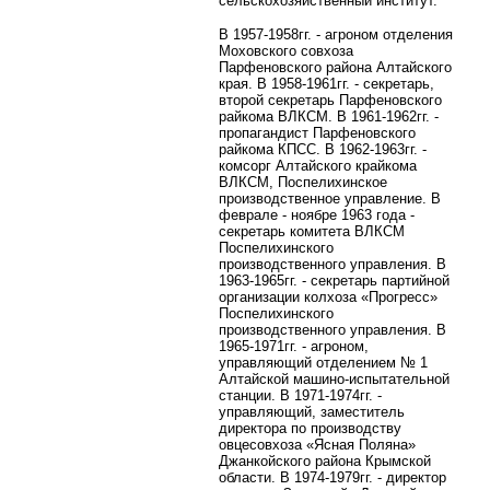
сельскохозяйственный институт.
В 1957-1958гг. - агроном отделения
Моховского совхоза
Парфеновского района Алтайского
края. В 1958-1961гг. - секретарь,
второй секретарь Парфеновского
райкома ВЛКСМ. В 1961-1962гг. -
пропагандист Парфеновского
райкома КПСС. В 1962-1963гг. -
комсорг Алтайского крайкома
ВЛКСМ, Поспелихинское
производственное управление. В
феврале - ноябре 1963 года -
секретарь комитета ВЛКСМ
Поспелихинского
производственного управления. В
1963-1965гг. - секретарь партийной
организации колхоза «Прогресс»
Поспелихинского
производственного управления. В
1965-1971гг. - агроном,
управляющий отделением № 1
Алтайской машино-испытательной
станции. В 1971-1974гг. -
управляющий, заместитель
директора по производству
овцесовхоза «Ясная Поляна»
Джанкойского района Крымской
области. В 1974-1979гг. - директор