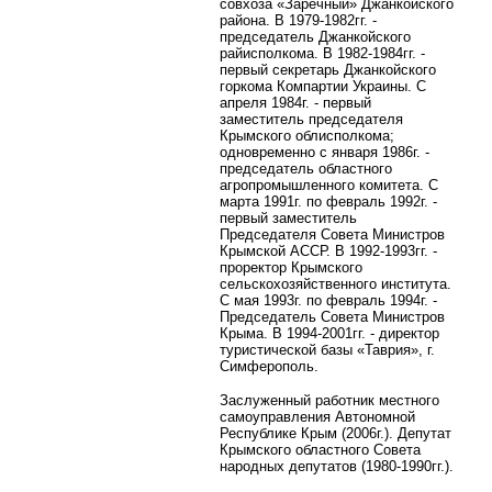
совхоза «Заречный» Джанкойского
района. В 1979-1982гг. -
председатель Джанкойского
райисполкома. В 1982-1984гг. -
первый секретарь Джанкойского
горкома Компартии Украины. С
апреля 1984г. - первый
заместитель председателя
Крымского облисполкома;
одновременно с января 1986г. -
председатель областного
агропромышленного комитета. С
марта 1991г. по февраль 1992г. -
первый заместитель
Председателя Совета Министров
Крымской АССР. В 1992-1993гг. -
проректор Крымского
сельскохозяйственного института.
С мая 1993г. по февраль 1994г. -
Председатель Совета Министров
Крыма. В 1994-2001гг. - директор
туристической базы «Таврия», г.
Симферополь.
Заслуженный работник местного
самоуправления Автономной
Республике Крым (2006г.). Депутат
Крымского областного Совета
народных депутатов (1980-1990гг.).