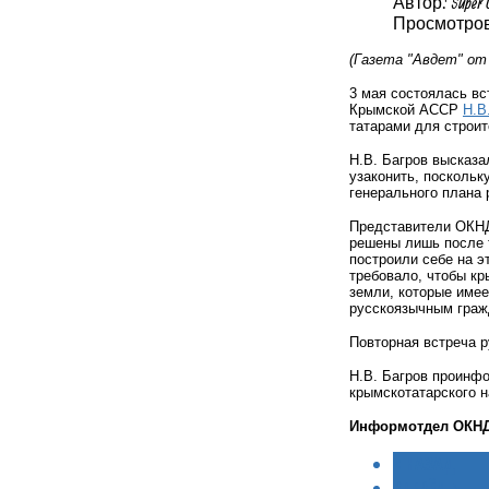
Автор: Super 
Просмотров:
(Газета "Авдет" от 
3 мая состоялась в
Крымской АССР
Н.В
татарами для строи
Н.В. Багров высказа
узаконить, поскольк
генерального плана
Представители ОКНД 
решены лишь после 
построили себе на э
требовало, чтобы кр
земли, которые имее
русскоязычным граж
Повторная встреча 
Н.В. Багров проинф
крымскотатарского н
Информотдел ОКН
< НАЗАД
ВПЕРЁД >