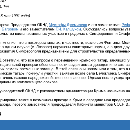
User
 144
8 мая 1991 года)
стреча Председателя ОКНД
Мустафы Джемилева
и его заместителя
Рефа
. Багровом
и его заместителем
Г.И. Капшуком
. Обсуждались вопросы уз
тельства шилья земельных участков в пределах г. Симферополя и Симф
л мнение, что в некоторых местах, в частности, возле сел Фонтаны, Мо
у в одном случае (с. Лозовое) нарушены санитарные нормы, а в двух дру
 развития Симферополя предназначены для строительства определенных
ответили, что все вопросы о перемещении крымских татар, занявших уч
тщательной проверки обоснованности выдвигаемых доводов и по согла
тих землях временные жилица. В этой связи они напомнили о том, что в
ымские татары покинули участки, занятые возле села Белоглинка Симфе
т очень важное народнохозяйственное значение. Однако после ухода кр
данам из близлежащего совхоза.
руководителей ОКНД с руководством администрации Крыма назначена на
ормировал также о возможном приезде в Крым в середине мая председа
арода, первого заместителя председателя Кабинета министров СССР В.
Д