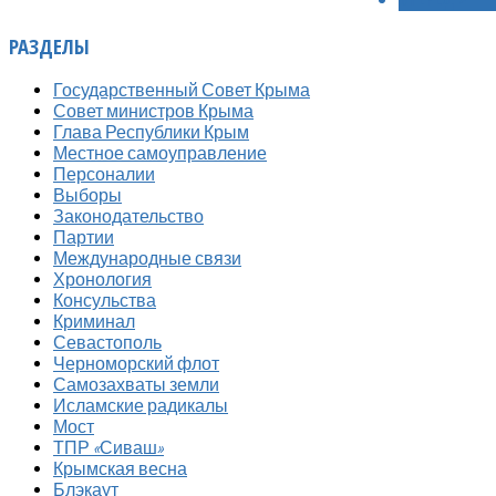
РАЗДЕЛЫ
Государственный Совет Крыма
Совет министров Крыма
Глава Республики Крым
Местное самоуправление
Персоналии
Выборы
Законодательство
Партии
Международные связи
Хронология
Консульства
Криминал
Севастополь
Черноморский флот
Самозахваты земли
Исламские радикалы
Мост
ТПР «Сиваш»
Крымская весна
Блэкаут