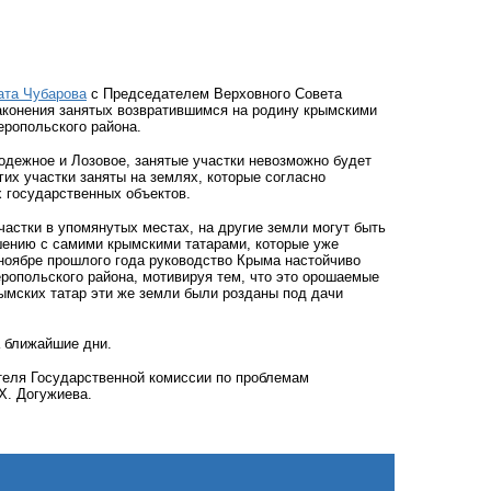
та Чубарова
с Председателем Верховного Совета
аконения занятых возвратившимся на родину крымскими
еропольского района.
лодежное и Лозовое, занятые участки невозможно будет
гих участки заняты на землях, которые согласно
 государственных объектов.
астки в упомянутых местах, на другие земли могут быть
шению с самими крымскими татарами, которые уже
 ноябре прошлого года руководство Крыма настойчиво
ропольского района, мотивируя тем, что это орошаемые
ымских татар эти же земли были розданы под дачи
 ближайшие дни.
теля Государственной комиссии по проблемам
Х. Догужиева.