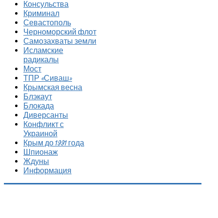
Консульства
Криминал
Севастополь
Черноморский флот
Самозахваты земли
Исламские
радикалы
Мост
ТПР «Сиваш»
Крымская весна
Блэкаут
Блокада
Диверсанты
Конфликт с
Украиной
Крым до 1991 года
Шпионаж
Ждуны
Информация