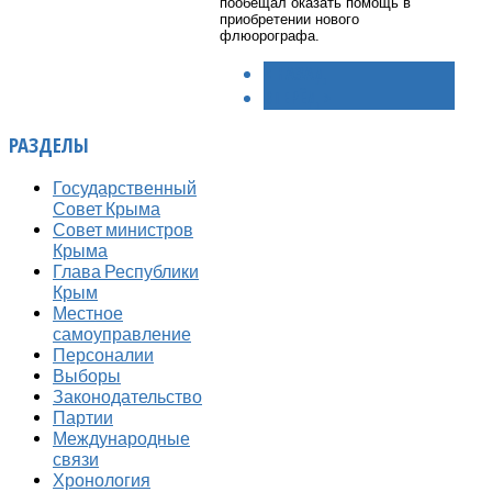
пообещал оказать помощь в
приобретении нового
флюорографа.
< НАЗАД
ВПЕРЁД >
РАЗДЕЛЫ
Государственный
Совет Крыма
Совет министров
Крыма
Глава Республики
Крым
Местное
самоуправление
Персоналии
Выборы
Законодательство
Партии
Международные
связи
Хронология