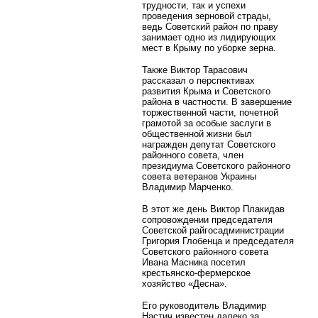
трудности, так и успехи
проведения зерновой страды,
ведь Советский район по праву
занимает одно из лидирующих
мест в Крыму по уборке зерна.
Также Виктор Тарасович
рассказал о перспективах
развития Крыма и Советского
района в частности. В завершение
торжественной части, почетной
грамотой за особые заслуги в
общественной жизни был
награжден депутат Советского
районного совета, член
президиума Советского районного
совета ветеранов Украины
Владимир Марченко.
В этот же день Виктор Плакидав
сопровождении председателя
Советской райгосадминистрации
Григория Глобенца и председателя
Советского районного совета
Ивана Масника посетил
крестьянско-фермерское
хозяйство «Десна».
Его руководитель Владимир
Настич известен далеко за