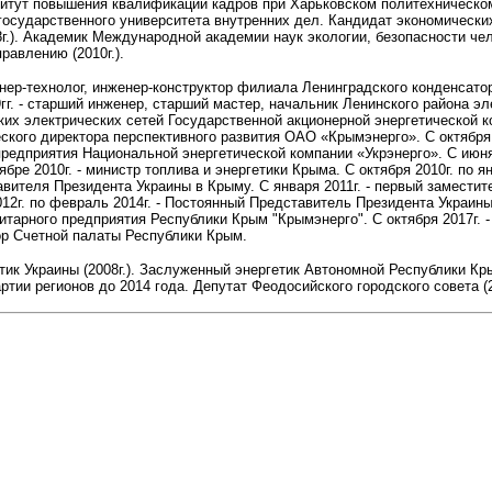
итут повышения квалификации кадров при Харьковском политехническом
государственного университета внутренних дел. Кандидат экономических
08г.). Академик Международной академии наук экологии, безопасности чел
равлению (2010г.).
женер-технолог, инженер-конструктор филиала Ленинградского конденсато
гг. - старший инженер, старший мастер, начальник Ленинского района эле
их электрических сетей Государственной акционерной энергетической ко
ского директора перспективного развития ОАО «Крымэнерго». С октября 
редприятия Национальной энергетической компании «Укрэнерго». С июня 
бре 2010г. - министр топлива и энергетики Крыма. С октября 2010г. по янва
вителя Президента Украины в Крыму. С января 2011г. - первый замести
12г. по февраль 2014г. - Постоянный Представитель Президента Украины 
итарного предприятия Республики Крым "Крымэнерго". С октября 2017г. 
тор Счетной палаты Республики Крым.
ик Украины (2008г.). Заслуженный энергетик Автономной Республики Кры
ртии регионов до 2014 года. Депутат Феодосийского городского совета (2