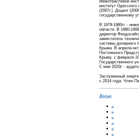
Межотраслевой инст
институт Одесского 
(2007г.). Доцент (20
государственному уп
В 1979-1980гг. - ин
области. В 1980-1999
директор Феодосийск
заместитель техниче
системы дочернего п
Крыма. В апреле-октя
Постоянного Предста
Крыму, с февраля 20
Государственного ун
С мая 2020г. - ауди
Заслуженный энергет
с 2014 года. Член Па
Досье