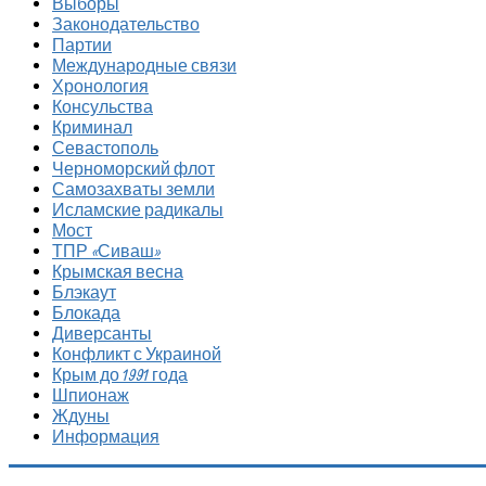
Выборы
Законодательство
Партии
Международные связи
Хронология
Консульства
Криминал
Севастополь
Черноморский флот
Самозахваты земли
Исламские радикалы
Мост
ТПР «Сиваш»
Крымская весна
Блэкаут
Блокада
Диверсанты
Конфликт с Украиной
Крым до 1991 года
Шпионаж
Ждуны
Информация