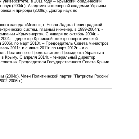
 университете, в 2011 году – Крымский юридический
 наук (2004г.). Академик инженерной академии Украины
овека и природы (2009г.). Доктор наук по
рного завода «Мезон», г. Новая Ладога Ленинградской
ктрических систем, главный инженер, в 1999-2004гг. -
мпании «Крымэнерго». С января по октябрь 2004г. -
2004г. - директор Крымской электроэнергетической
2006г. по март 2010г. – Председатель Совета министров
рь 2011г. и с июня 2011г. по март 2012г. - и.о.
тель Постоянного Представителя Президента Украины в
в Крыму. С апреля 2014г. - генеральный директор
- советник Председателя Государственного Совета Крыма.
м (2004г.). Член Политической партии "Патриоты России"
002-2006гг.).