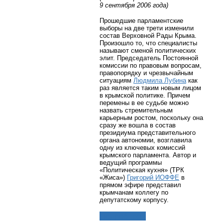
9 сентября 2006 года)
Прошедшие парламентские
выборы на две трети изменили
состав Верховной Рады Крыма.
Произошло то, что специалисты
называют сменой политических
элит. Председатель Постоянной
комиссии по правовым вопросам,
правопорядку и чрезвычайным
ситуациям
Людмила Лубина
как
раз является таким новым лицом
в крымской политике. Причем
перемены в ее судьбе можно
назвать стремительным
карьерным ростом, поскольку она
сразу же вошла в состав
президиума представительного
органа автономии, возглавила
одну из ключевых комиссий
крымского парламента. Автор и
ведущий программы
«Политическая кухня» (ТРК
«Жиса»)
Григорий ИОФФЕ
в
прямом эфире представил
крымчанам коллегу по
депутатскому корпусу.
Подробнее...