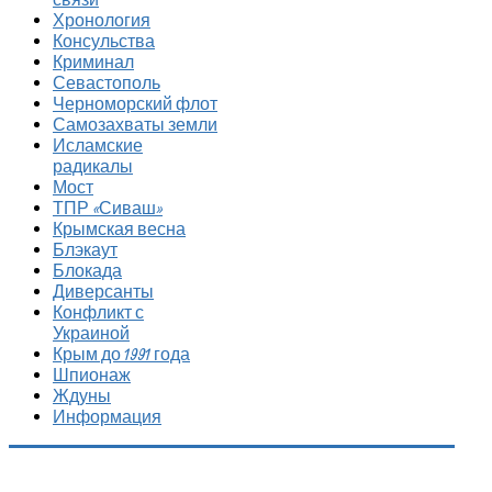
Хронология
Консульства
Криминал
Севастополь
Черноморский флот
Самозахваты земли
Исламские
радикалы
Мост
ТПР «Сиваш»
Крымская весна
Блэкаут
Блокада
Диверсанты
Конфликт с
Украиной
Крым до 1991 года
Шпионаж
Ждуны
Информация