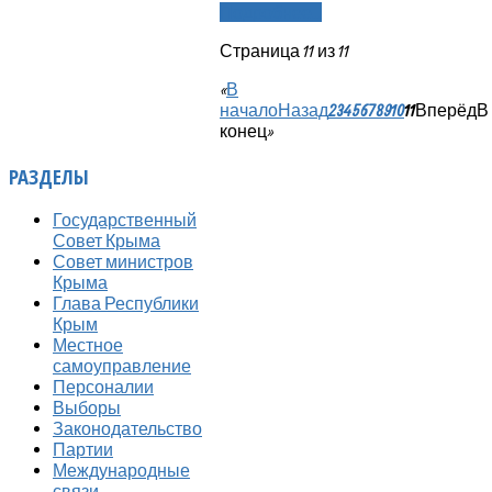
Подробнее...
Страница 11 из 11
«
В
начало
Назад
2
3
4
5
6
7
8
9
10
11
Вперёд
В
конец
»
РАЗДЕЛЫ
Государственный
Совет Крыма
Совет министров
Крыма
Глава Республики
Крым
Местное
самоуправление
Персоналии
Выборы
Законодательство
Партии
Международные
связи