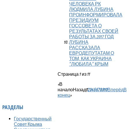
ЧЕЛОВЕКА РК
ЛЮДМИЛА ЛУБИНА
ПРОИНФОРМИРОВАЛА
ПРЕЗИДИУМ
ГОССОВЕТА О
РЕЗУЛЬТАТАХ СВОЕЙ
РАБОТЫ ЗА 2017 ГОД
ЛУБИНА
РАССКАЗАЛА
ЕВРОДЕПУТАТАМ О
ТОМ, КАК УКРАИНА
"ЛЮБИЛА" КРЫМ
Страница 1 из 11
«
В
начало
Назад
1
2
3
4
5
6
7
8
9
10
Вперёд
В
конец
»
РАЗДЕЛЫ
Государственный
Совет Крыма