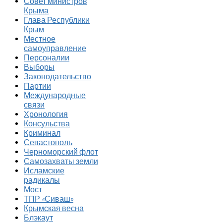
Совет министров
Крыма
Глава Республики
Крым
Местное
самоуправление
Персоналии
Выборы
Законодательство
Партии
Международные
связи
Хронология
Консульства
Криминал
Севастополь
Черноморский флот
Самозахваты земли
Исламские
радикалы
Мост
ТПР «Сиваш»
Крымская весна
Блэкаут