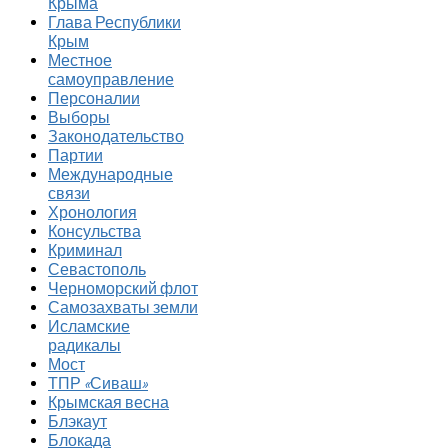
Крыма
Глава Республики
Крым
Местное
самоуправление
Персоналии
Выборы
Законодательство
Партии
Международные
связи
Хронология
Консульства
Криминал
Севастополь
Черноморский флот
Самозахваты земли
Исламские
радикалы
Мост
ТПР «Сиваш»
Крымская весна
Блэкаут
Блокада