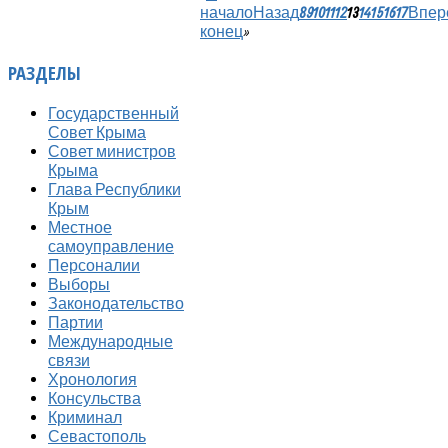
начало
Назад
8
9
10
11
12
13
14
15
16
17
Впер
конец
»
РАЗДЕЛЫ
Государственный
Совет Крыма
Совет министров
Крыма
Глава Республики
Крым
Местное
самоуправление
Персоналии
Выборы
Законодательство
Партии
Международные
связи
Хронология
Консульства
Криминал
Севастополь