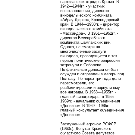
партизанских отрядов Крыма. В
1942—1944гг. - участник
восстановления, директор
винодельческого комбината
«Абрау-Дюрсо», Краснодарский
край. В 1944—1950гг. - директор
винодельческого комбината
«Массандра». В 1951—1952гг. -
директор Бессарабского
комбината шампанских вин.
Однако, не смотря на
многочисленные заслуги
винодела, проводящиеся в тот
период политические репрессии
затронули и Соболева.
По фиктивным доносам он был
осужден и отправлен в лагерь под
Полтаву. Но через три года дело
пересмотрели, его
реабилитировали и вернули ему
все награды. В 1953—1955гг. -
главный виноградарь, в 1955—
1969гг. - начальник объединения
«Донвино». В 1969—1985гг. -
главный консультант объединения
«Донвино».
Заслуженный агроном РСФСР
(1960г.). Депутат Крымского
областного Совета депутатов