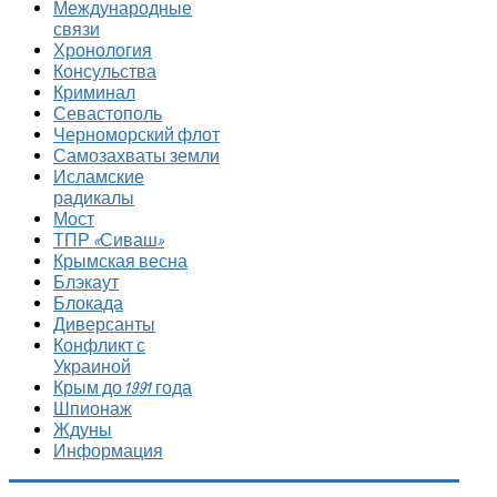
Международные
связи
Хронология
Консульства
Криминал
Севастополь
Черноморский флот
Самозахваты земли
Исламские
радикалы
Мост
ТПР «Сиваш»
Крымская весна
Блэкаут
Блокада
Диверсанты
Конфликт с
Украиной
Крым до 1991 года
Шпионаж
Ждуны
Информация