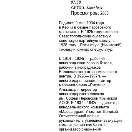
07:50
Автор: Super User
Просмотров: 3008
Родился 9 мая 1904 года
в Керчи в семье паровозного
машиниста. В 1925 году окончил
Севастопольскую областную
советскую партийную школу, в
1928 году - Ялтинскую (Никитский)
техникум южных спецкультур.
В 1914—1924гг. - рабочий
виноградников барона Шталя,
рабочий виноградников
Балаклавского агрономического
центра. В 1928—1937гг. —
виноградарь, винодел, автор
марочного вина «Рислинг
Алькадар», директор
виноградарского совхоза
им. Софьи Перовской Крымской
АССР. В 1937—1942гг. - директор
винодельческого комбината
«Массандра». Участник Великой
Отечественной войны:
руководитель успешной эвакуации
коллекции вин комбината,
организатор снабжения