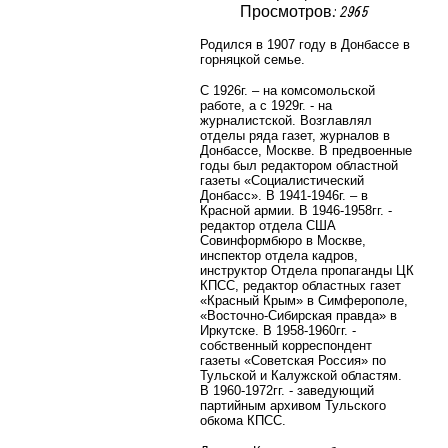
Просмотров: 2965
Родился в 1907 году в Донбассе в
горняцкой семье.
С 1926г. – на комсомольской
работе, а с 1929г. - на
журналистской. Возглавлял
отделы ряда газет, журналов в
Донбассе, Москве. В предвоенные
годы был редактором областной
газеты «Социалистический
Донбасс». В 1941-1946г. – в
Красной армии. В 1946-1958гг. -
редактор отдела США
Совинформбюро в Москве,
инспектор отдела кадров,
инструктор Отдела пропаганды ЦК
КПСС, редактор областных газет
«Красный Крым» в Симферополе,
«Восточно-Сибирская правда» в
Иркутске. В 1958-1960гг. -
собственный корреспондент
газеты «Советская Россия» по
Тульской и Калужской областям.
В 1960-1972гг. - заведующий
партийным архивом Тульского
обкома КПСС.