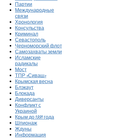
Партии
Международные
связи
Хронология
Консульства
Криминал
Севастополь
Черноморский флот
Самозахваты земли
Исламские
радикалы
Мост
ТПР «Сиваш»
Крымская весна
Блэкаут
Блокада
Диверсанты
Конфликт с
Украиной
Крым до 1991 года
Шпионаж
Ждуны
Информация