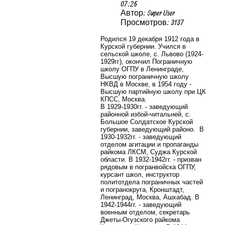
07:26
Автор: Super User
Просмотров: 3137
Родился 19 декабря 1912 года в
Курской губернии. Учился в
сельской школе, с. Львово (1924-
1929гг), окончил Пограничную
школу ОГПУ в Ленинграде,
Высшую пограничную школу
НКВД в Москве, в 1954 году -
Высшую партийную школу при ЦК
КПСС, Москва.
В 1929-1930гг. - заведующий
районной избой-читальней, с.
Большое Солдатское Курской
губернии, заведующий районо.
В
1930-1932гг. - заведующий
отделом агитации и пропаганды
райкома ЛКСМ, Суджа Курской
области. В 1932-1942гг. - призван
рядовым в погранвойска ОГПУ,
курсант школ, инструктор
политотдела пограничных частей
и погранокруга, Кронштадт,
Ленинград, Москва, Ашхабад. В
1942-1944гг. - заведующий
военным отделом, секретарь
Джеты-Огузского райкома