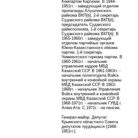
Компартии Киргизии. В 1944-
1951гг. - заведующий отделом
пропаганды Алуштинского
райкома ВКП(б), 2-й секретарь
Судакского райкома ВКП(б),
председатель Судакского
райисполкома, 1-й секретарь
Судакского райкома ВКП(б). В
1955-1960гг. - заведующий
отделом партийных органов
Южно-Казахстанского обкома
партии, 1-й секретарь
Чимкентского горкома партии. В
1960-1961гг. - начальник
управления кадров МВД
Казахской ССР. В 1961-1963гг. -
начальник политотдела Войск
внутренней и конвойной охраны
МВД Казахской ССР. В 1963-
1968гг. - начальник Управления
Войск внутренней и конвойной
охраны МВД Казахской ССР. В
1968-1971гг. - начальник ГУВД г.
Алма-Ата. С 1971г. - на пенсии.
Генерал-майор. Депутат
Крымского областного Совета
депутатов трудящихся (1948-
1951гг.).