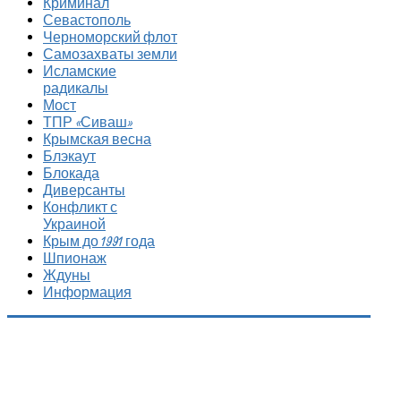
Криминал
Севастополь
Черноморский флот
Самозахваты земли
Исламские
радикалы
Мост
ТПР «Сиваш»
Крымская весна
Блэкаут
Блокада
Диверсанты
Конфликт с
Украиной
Крым до 1991 года
Шпионаж
Ждуны
Информация