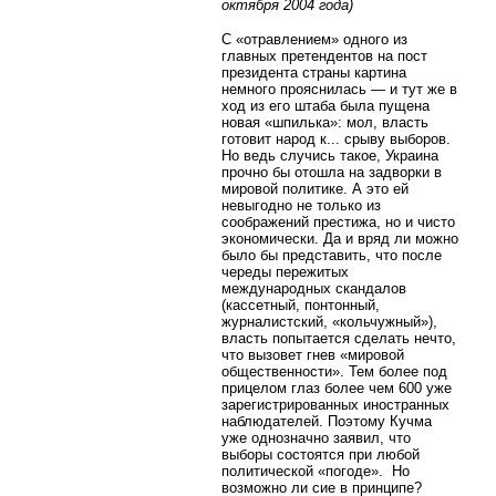
октября 2004 года)
С «отравлением» одного из
главных претендентов на пост
президента страны картина
немного прояснилась — и тут же в
ход из его штаба была пущена
новая «шпилька»: мол, власть
готовит народ к... срыву выборов.
Но ведь случись такое, Украина
прочно бы отошла на задворки в
мировой политике. А это ей
невыгодно не только из
соображений престижа, но и чисто
экономически. Да и вряд ли можно
было бы представить, что после
череды пережитых
международных скандалов
(кассетный, понтонный,
журналистский, «кольчужный»),
власть попытается сделать нечто,
что вызовет гнев «мировой
общественности». Тем более под
прицелом глаз более чем 600 уже
зарегистрированных иностранных
наблюдателей. Поэтому Кучма
уже однозначно заявил, что
выборы состоятся при любой
политической «погоде».
Но
возможно ли сие в принципе?