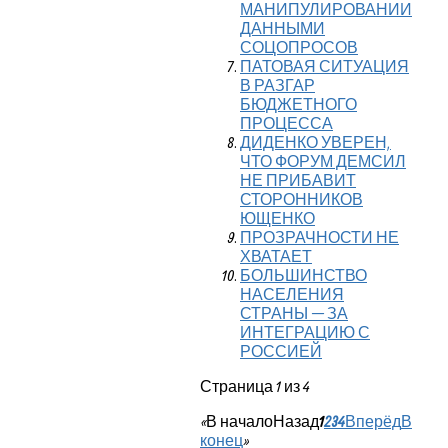
МАНИПУЛИРОВАНИИ
ДАННЫМИ
СОЦОПРОСОВ
ПАТОВАЯ СИТУАЦИЯ
В РАЗГАР
БЮДЖЕТНОГО
ПРОЦЕССА
ДИДЕНКО УВЕРЕН,
ЧТО ФОРУМ ДЕМСИЛ
НЕ ПРИБАВИТ
СТОРОННИКОВ
ЮЩЕНКО
ПРОЗРАЧНОСТИ НЕ
ХВАТАЕТ
БОЛЬШИНСТВО
НАСЕЛЕНИЯ
СТРАНЫ — ЗА
ИНТЕГРАЦИЮ С
РОССИЕЙ
Страница 1 из 4
«
В начало
Назад
1
2
3
4
Вперёд
В
конец
»