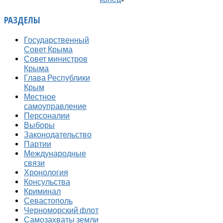
РАЗДЕЛЫ
Государственный
Совет Крыма
Совет министров
Крыма
Глава Республики
Крым
Местное
самоуправление
Персоналии
Выборы
Законодательство
Партии
Международные
связи
Хронология
Консульства
Криминал
Севастополь
Черноморский флот
Самозахваты земли