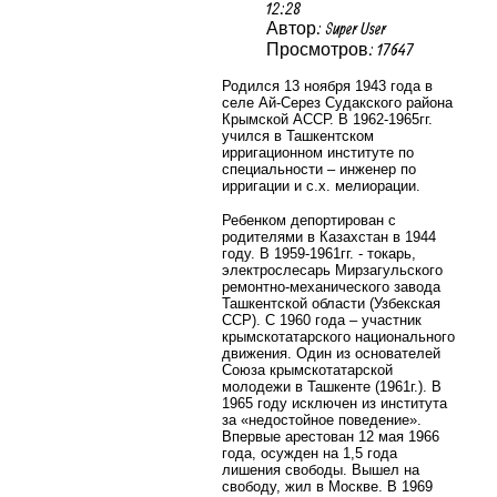
12:28
Автор: Super User
Просмотров: 17647
Родился 13 ноября 1943 года в
селе Ай-Серез Судакского района
Крымской АССР. В 1962-1965гг.
учился в Ташкентском
ирригационном институте по
специальности – инженер по
ирригации и с.х. мелиорации.
Ребенком депортирован с
родителями в Казахстан в 1944
году. В 1959-1961гг. - токарь,
электрослесарь Мирзагульского
ремонтно-механического завода
Ташкентской области (Узбекская
ССР). С 1960 года – участник
крымскотатарского национального
движения. Один из основателей
Союза крымскотатарской
молодежи в Ташкенте (1961г.). В
1965 году исключен из института
за «недостойное поведение».
Впервые арестован 12 мая 1966
года, осужден на 1,5 года
лишения свободы. Вышел на
свободу, жил в Москве. В 1969