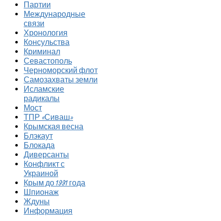
Партии
Международные
связи
Хронология
Консульства
Криминал
Севастополь
Черноморский флот
Самозахваты земли
Исламские
радикалы
Мост
ТПР «Сиваш»
Крымская весна
Блэкаут
Блокада
Диверсанты
Конфликт с
Украиной
Крым до 1991 года
Шпионаж
Ждуны
Информация