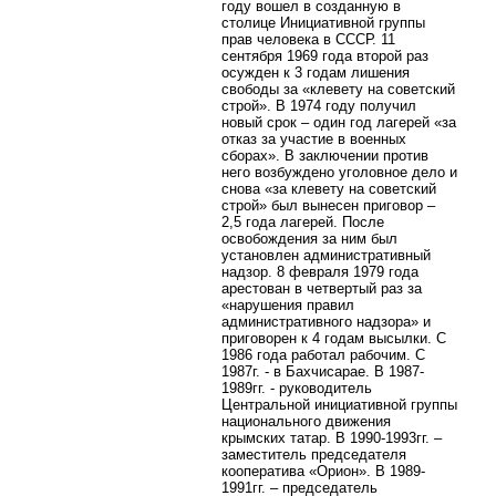
году вошел в созданную в
столице Инициативной группы
прав человека в СССР. 11
сентября 1969 года второй раз
осужден к 3 годам лишения
свободы за «клевету на советский
строй». В 1974 году получил
новый срок – один год лагерей «за
отказ за участие в военных
сборах». В заключении против
него возбуждено уголовное дело и
снова «за клевету на советский
строй» был вынесен приговор –
2,5 года лагерей. После
освобождения за ним был
установлен административный
надзор. 8 февраля 1979 года
арестован в четвертый раз за
«нарушения правил
административного надзора» и
приговорен к 4 годам высылки. С
1986 года работал рабочим. С
1987г. - в Бахчисарае. В 1987-
1989гг. - руководитель
Центральной инициативной группы
национального движения
крымских татар. В 1990-1993гг. –
заместитель председателя
кооператива «Орион». В 1989-
1991гг. – председатель