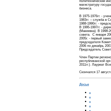
политехнический инс
магистратуру госуда
бизнеса.
В 1975-1976гг. - уч
1983гг. – служба в 
1988-1990гг. - предс
В 1995-1997гг. - ди
(Макеевка). В 1998-
совета. С января 20
2005г. - первый зам
председателя Комит
2006 по декабрь 2007
Председатель Совет
Член Партии регионо
республиканской орг
2011гг.). Лауреат Вс
Скончался 17 август
Досье