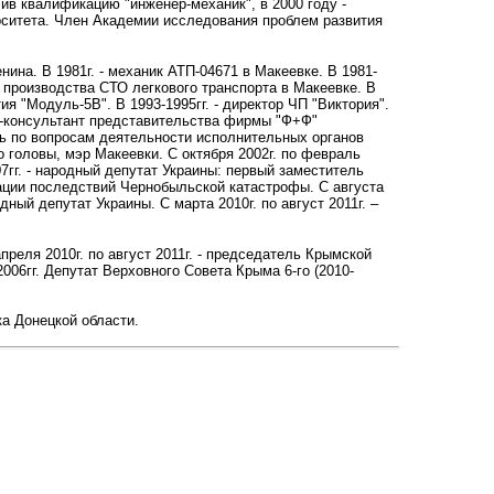
ив квалификацию "инженер-механик", в 2000 году -
рситета. Член Академии исследования проблем развития
нина. В 1981г. - механик АТП-04671 в Макеевке. В 1981-
р производства СТО легкового транспорта в Макеевке. В
тия "Модуль-5В". В 1993-1995гг. - директор ЧП "Виктория".
ерт-консультант представительства фирмы "Ф+Ф"
ель по вопросам деятельности исполнительных органов
о головы, мэр Макеевки. С октября 2002г. по февраль
7гг. - народный депутат Украины: первый заместитель
ации последствий Чернобыльской катастрофы. С августа
ный депутат Украины. С марта 2010г. по август 2011г. –
преля 2010г. по август 2011г. - председатель Крымской
2006гг.
Депутат Верховного Совета Крыма
6-го (2010-
ка Донецкой области.