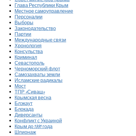
Глава Республики Крым
Местное самоуправление
Персоналии
Выборы
Законодательство
Партии
Международные связи
Хронология
Консульства
Криминал
Севастополь
Черноморский флот
Самозахваты земли
Исламские радикалы
Мост
ТПР «Сиваш»
Крымская весна
Блэкаут
Блокада
Диверсанты
Конфликт с Украиной
Крым до 1991 года
Шпионаж