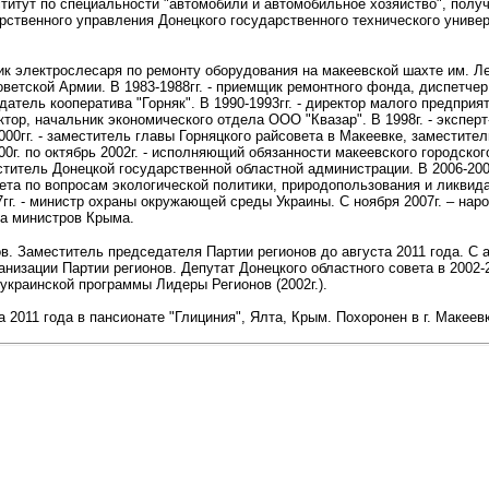
титут по специальности "автомобили и автомобильное хозяйство", получ
рственного управления Донецкого государственного технического униве
еник электрослесаря по ремонту оборудования на макеевской шахте им. Ле
Советской Армии. В 1983-1988гг. - приемщик ремонтного фонда, диспетче
едатель кооператива "Горняк". В 1990-1993гг. - директор малого предприя
ректор, начальник экономического отдела ООО "Квазар". В 1998г. - эксп
2000гг. - заместитель главы Горняцкого райсовета в Макеевке, заместит
00г. по октябрь 2002г. - исполняющий обязанности макеевского городског
еститель Донецкой государственной областной администрации. В 2006-200
ета по вопросам экологической политики, природопользования и ликвид
гг. - министр охраны окружающей среды Украины. С ноября 2007г. – народ
а министров Крыма.
в. Заместитель председателя Партии регионов до августа 2011 года. С а
анизации Партии регионов. Депутат Донецкого областного совета в 2002-
еукраинской программы Лидеры Регионов (2002г.).
а 2011 года в пансионате "Глициния", Ялта, Крым. Похоронен в г. Макеев