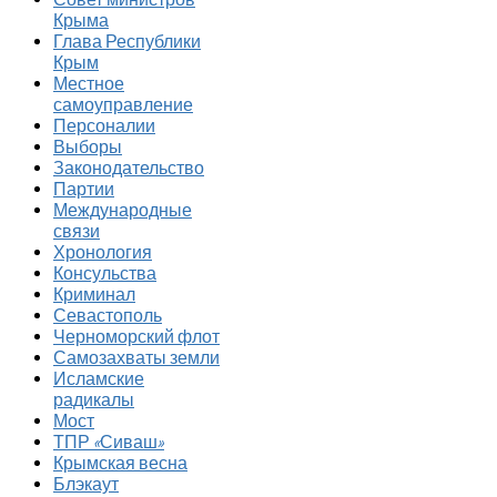
Крыма
Глава Республики
Крым
Местное
самоуправление
Персоналии
Выборы
Законодательство
Партии
Международные
связи
Хронология
Консульства
Криминал
Севастополь
Черноморский флот
Самозахваты земли
Исламские
радикалы
Мост
ТПР «Сиваш»
Крымская весна
Блэкаут