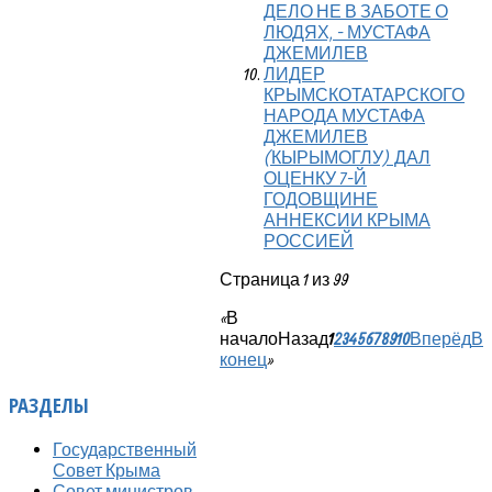
ДЕЛО НЕ В ЗАБОТЕ О
ЛЮДЯХ, - МУСТАФА
ДЖЕМИЛЕВ
ЛИДЕР
КРЫМСКОТАТАРСКОГО
НАРОДА МУСТАФА
ДЖЕМИЛЕВ
(КЫРЫМОГЛУ) ДАЛ
ОЦЕНКУ 7-Й
ГОДОВЩИНЕ
АННЕКСИИ КРЫМА
РОССИЕЙ
Страница 1 из 99
«
В
начало
Назад
1
2
3
4
5
6
7
8
9
10
Вперёд
В
конец
»
РАЗДЕЛЫ
Государственный
Совет Крыма
Совет министров