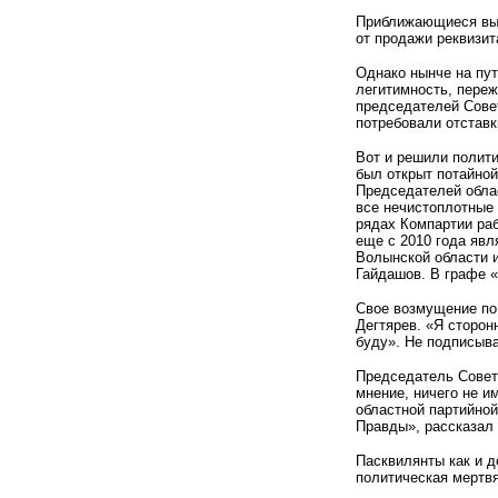
Приближающиеся выб
от продажи реквизит
Однако нынче на пу
легитимность, переж
председателей Сове
потребовали отставк
Вот и решили полит
был открыт потайной
Председателей облас
все нечистоплотные 
рядах Компартии раб
еще с 2010 года яв
Волынской области и
Гайдашов. В графе «
Свое возмущение по 
Дегтярев. «Я сторон
буду». Не подписыв
Председатель Совета
мнение, ничего не 
областной партийной
Правды», рассказал
Пасквилянты как и д
политическая мертвя