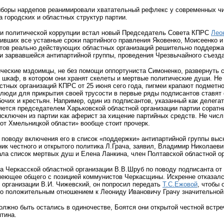
оры нардепов реанимировали хватательный рефлекс у современных чи
а городских и областных структур партии.
ти политической коррупции встал новый Председатель Совета КПРС
Лео
ивших все уставные сроки партийного правления Яковенко, Моисеенко и
тов реально действующих областных организаций решительно поддержал
и зарвавшейся антипартийной группы, проведения Чрезвычайного съезда
ические мздоимцы, не без помощи оппортуниста Симоненко, развернуть 
 шкаф, в котором они хранят скелеты и мертвые политические души. Не
тных организаций КПРС от 25 июня сего года, пигмеи крапают подметн
люди для прикрытия своей трусости в первые ряды подписантов ставят 
очих и крестьян. Например, один из подписантов, указанный как деле
ляется председателем Харьковской областной организации партии сорат
сключен из партии как аферист за хищение партийных средств. Не числ
от Хмельницкой области» вообще стоит прочерк.
поводу включения его в список «поддержки» антипартийной группы выс
ник честного и открытого политика Л.Грача, заявил, Владимир Николаеви
ала список мертвых душ и Елена Ланкина, член Полтавской областной о
 Черкасской областной организации В.В.Шруб по поводу подписанта от 
имеющее общего с позицией коммунистов Черкасщины. Искренне отказалс
 организации В.И. Чижевский, он попросил передать
Т.С.Ежовой
, чтобы
 о положительным отношением к Леониду Ивановичу Грачу значительной
олжно быть остались в одиночестве, Боятся они открытой честной встр
тина.