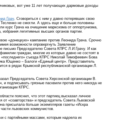
чиковых, вот уже 11 лет получающих дармовые доходы
нид Грач
. Сговориться с ним у давно потерявших свою
 Тесленко не смогли. А здесь еще и больше половины
и курс Грача на очищение марксизма от оппортунизма,
, избрания легитимных высших органов партии.
свою «донецкую» кампанию против Леонида Грача. Срочно
 имея возможности опровергнуть Заявление
ое письмо Председателю Совета КПРС Л.И.Грачу. И как
фамилии граждан, многие из которых давно не состоят в
гат «последнего» съезда КПРС Николай Тимофеевич Бова
ника Ющенко – Балоги «Единый центр». Представитель
ится в рядах Крымской республиканской организации Л.
казал Председатель Совета Херсонской организации В.
ч, и подписывать грязные пасквили против него никогда не
рганизации КПРС.
области пояснил, что этот партиец высказал личное
я от «соавторства» и председатель Совета Львовской
 она присылала больше экземпляров газеты «Искра
 части львовских коммунистов.
ечи с партийными массами, которым надоела их