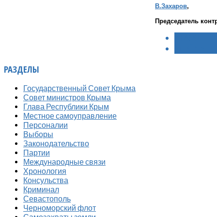
В.Захаров
,
Председатель конт
< НАЗАД
ВПЕРЁД >
РАЗДЕЛЫ
Государственный Совет Крыма
Совет министров Крыма
Глава Республики Крым
Местное самоуправление
Персоналии
Выборы
Законодательство
Партии
Международные связи
Хронология
Консульства
Криминал
Севастополь
Черноморский флот