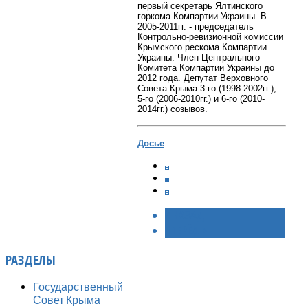
первый секретарь Ялтинского
горкома Компартии Украины. В
2005-2011гг. - председатель
Контрольно-ревизионной комиссии
Крымского рескома Компартии
Украины. Член Центрального
Комитета Компартии Украины до
2012 года. Депутат Верховного
Совета Крыма 3-го (1998-2002гг.),
5-го (2006-2010гг.) и 6-го (2010-
2014гг.) созывов.
Досье
< НАЗАД
ВПЕРЁД >
РАЗДЕЛЫ
Государственный
Совет Крыма