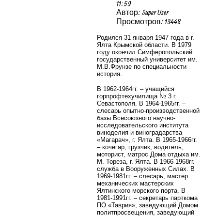
11:59
Автор: Super User
Просмотров: 13448
Родился 31 января 1947 года в г.
Ялта Крымской области. В 1979
году окончил Симферопольский
государственный университет им.
М.В.Фрунзе по специальности
история.
В 1962-1964гг. – учащийся
горпрофтехучилища № 3 г.
Севастополя. В 1964-1965гг. –
слесарь опытно-производственной
базы Всесоюзного научно-
исследовательского института
виноделия и виноградарства
«Магарач», г. Ялта. В 1965-1966гг.
– кочегар, грузчик, водитель,
моторист, матрос Дома отдыха им.
М. Тореза, г. Ялта. В 1966-1968гг. –
служба в Вооруженных Силах. В
1969-1981гг. – слесарь, мастер
механических мастерских
Ялтинского морского порта. В
1981-1991гг. – секретарь парткома
ПО «Таврия», заведующий Домом
политпросвещения, заведующий