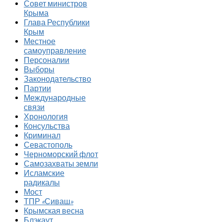
Совет министров
Крыма
Глава Республики
Крым
Местное
самоуправление
Персоналии
Выборы
Законодательство
Партии
Международные
связи
Хронология
Консульства
Криминал
Севастополь
Черноморский флот
Самозахваты земли
Исламские
радикалы
Мост
ТПР «Сиваш»
Крымская весна
Блэкаут