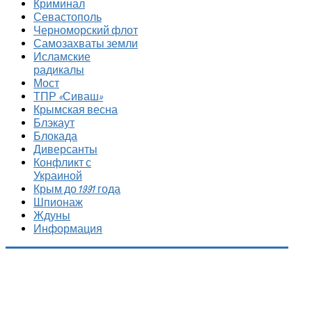
Криминал
Севастополь
Черноморский флот
Самозахваты земли
Исламские
радикалы
Мост
ТПР «Сиваш»
Крымская весна
Блэкаут
Блокада
Диверсанты
Конфликт с
Украиной
Крым до 1991 года
Шпионаж
Ждуны
Информация