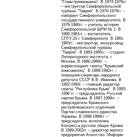
"Главстроммашина". В 1974-1976гг.
– инструктор Симферопольской
турбазы "Таврия". В 1976-1978гг. –
лаборант Симферопольского
государственного университета. В
1978-1980гг. – учитель истории
Симферопольской ШРМ № 2. В
1980-1981гг. – воспитатель
СПТУ-25 г. Симферополя. В 1981-
1983гг. - инструктор, экскурсовод
Симферопольской турбазы
"Таврия". В 1983-1985гг. – студент
Литературного института, г.
Москва. В 1986-1989гг. –
корреспондент газеты "Крымский
комсомолец". В 1989-1992гг. –
помощник-секретарь народного
депутата СССР В.В. Иванова. В
1992-1993г. – главный редактор
газеты "Республика Крым". В 1993-
1996 гг. – председатель Русской
партии Крыма. В 1997-1998гг. –
председатель Крымского
республиканского отделения
Партии славянского единства
Украины. В 1998-1999гг. –
председатель исполкома
Конгресса русских общин Крыма.
В 1999-2002гг. – директор малого
предприятия Агентство "Информ-