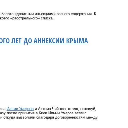
е болото ядовитыми инъекциями разного содержания. К
коего «расстрельного» списка.
ОГО ЛЕТ ДО АННЕКСИИ КРЫМА
лиса
Ильми Умерова
и Ахтема Чийгоза, стало, пожалуй,
разу после прибытия в Киев Ильми Умеров заявил
я и откуда вызволили благодаря договоренностям между