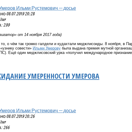
Умеров Ильми Рустемович — досье
 08.07.2019 20:28
User
: 299
игатор» от 14 ноября 2017 года)
то, о чём так громко галдели и кудахтали меджлисоиды. 8 ноября, в П
 «узнику совести»
Ильми Умерову
была выдана премия мутной организац
ЕПС). Ещё один меджлисовский урка «получил международное признание
ЖИДАНИЕ УМЕРЕННОСТИ УМЕРОВА
Умеров Ильми Рустемович — досье
 08.07.2019 20:26
User
: 266