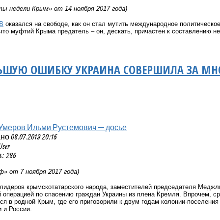
ы недели Крым» от 14 ноября 2017 года)
В
оказался на свободе, как он стал мутить международное политическо
 что муфтий Крыма предатель – он, дескать, причастен к составлению не
ЬШУЮ ОШИБКУ УКРАИНА СОВЕРШИЛА ЗА МН
Умеров Ильми Рустемович — досье
 08.07.2019 20:16
User
: 286
» от 7 ноября 2017 года)
лидеров крымскотатарского народа, заместителей председателя Медж
 операцией по спасению граждан Украины из плена Кремля. Впрочем, с
ся в родной Крым, где его приговорили к двум годам колонии-поселени
 и России.