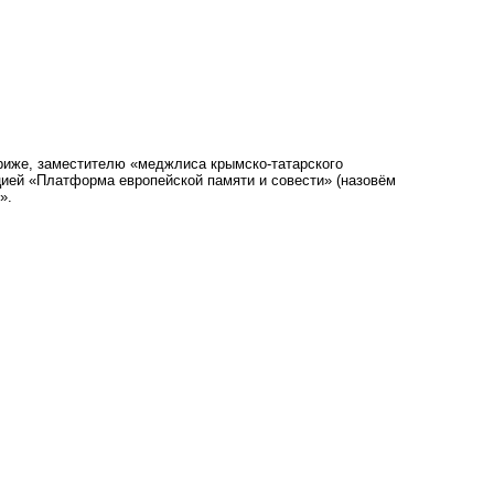
ариже, заместителю «меджлиса крымско-татарского
ией «Платформа европейской памяти и совести» (назовём
».