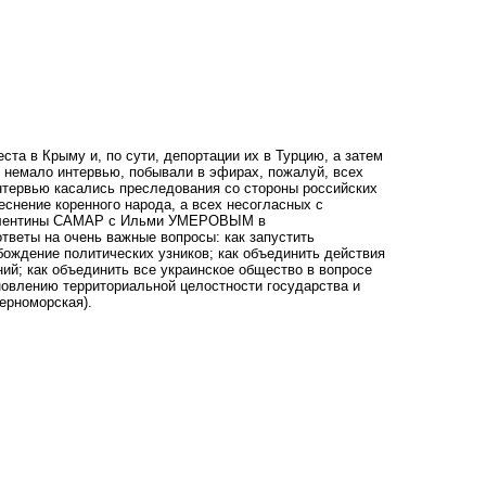
ста в Крыму и, по сути, депортации их в Турцию, а затем
и немало интервью, побывали в эфирах, пожалуй, всех
нтервью касались преследования со стороны российских
еснение коренного народа, а всех несогласных с
е Валентины САМАР с Ильми УМЕРОВЫМ в
ответы на очень важные вопросы: как запустить
бождение политических узников; как объединить действия
ий; как объединить все украинское общество в вопросе
овлению территориальной целостности государства и
ерноморская).