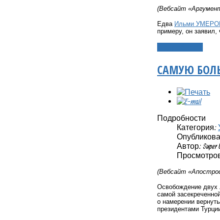
(Вебсайт «Аргумент
Едва
Ильми УМЕРО
примеру, он заявил,
Подробнее...
САМУЮ БОЛ
Подробности
Категория:
Опубликовано
Автор: Super 
Просмотров
(Вебсайт «Апостроф
Освобождение двух 
самой засекреченной
о намерении вернуть
президентами Турции