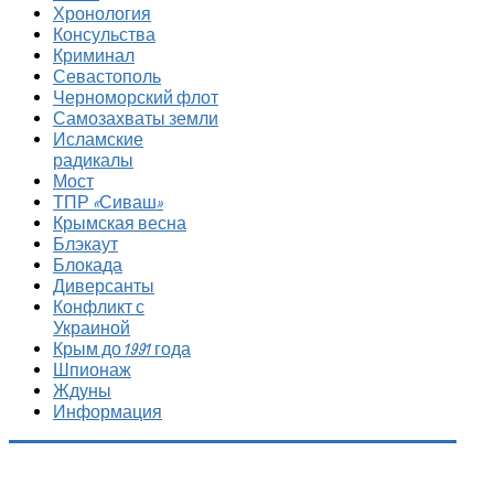
Хронология
Консульства
Криминал
Севастополь
Черноморский флот
Самозахваты земли
Исламские
радикалы
Мост
ТПР «Сиваш»
Крымская весна
Блэкаут
Блокада
Диверсанты
Конфликт с
Украиной
Крым до 1991 года
Шпионаж
Ждуны
Информация