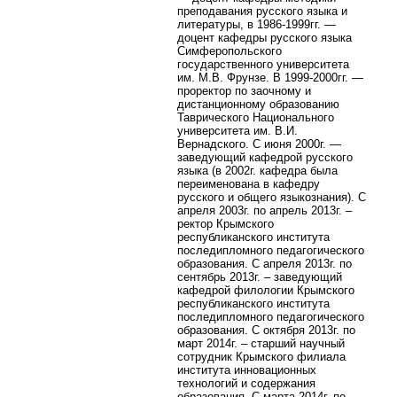
преподавания русского языка и
литературы, в 1986-1999гг. —
доцент кафедры русского языка
Симферопольского
государственного университета
им. М.В. Фрунзе. В 1999-2000гг. —
проректор по заочному и
дистанционному образованию
Таврического Национального
университета им. В.И.
Вернадского. С июня 2000г. —
заведующий кафедрой русского
языка (в 2002г. кафедра была
переименована в кафедру
русского и общего языкознания).
С
апреля 2003г. по апрель 2013г. –
ректор Крымского
республиканского института
последипломного педагогического
образования. С апреля 2013г. по
сентябрь 2013г. – заведующий
кафедрой филологии Крымского
республиканского института
последипломного педагогического
образования. С октября 2013г. по
март 2014г. – старший научный
сотрудник Крымского филиала
института инновационных
технологий и содержания
образования. С марта 2014г. по