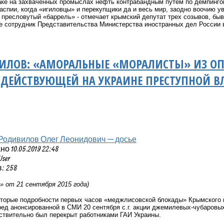
ке на захваченных промыслах нефть контрабандным путем по демпинговы
аспии, когда «игиловцы» и перекупщики да и весь мир, заодно воочию у
 пресловутый «баррель» - отмечает крымский депутат трех созывов, бы
не сотрудник Представительства Министерства иностранных дел Росси
ИЛОВ: «АМОРАЛЬНЫЕ «МОРАЛИСТЫ» ИЗ ОП
ДЕЙСТВУЮЩЕЙ НА УКРАИНЕ ПРЕСТУПНОЙ В
Родивилов Олег Леонидович — досье
 10.05.2019 22:48
User
: 258
» от 21 сентября 2015 года)
оторые подробности первых часов «меджлисовской блокады» Крымского 
ед анонсированной в СМИ 20 сентября с.г. акции джемилевых-чубаровых
ствительно был перекрыт работниками ГАИ Украины.