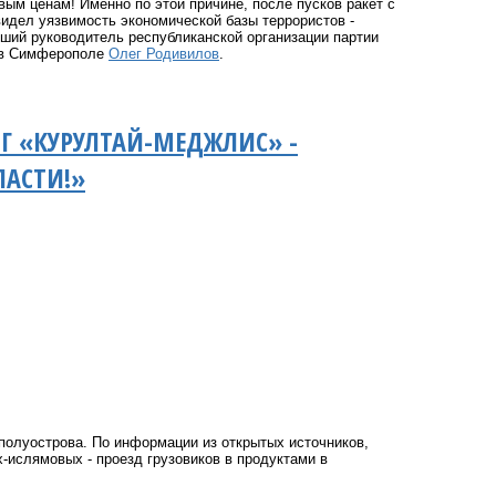
м ценам! Именно по этой причине, после пусков ракет с
видел уязвимость экономической базы террористов -
вший руководитель республиканской организации партии
и в Симферополе
Олег Родивилов
.
Г «КУРУЛТАЙ-МЕДЖЛИС» -
ЛАСТИ!»
полуострова. По информации из открытых источников,
-ислямовых - проезд грузовиков в продуктами в