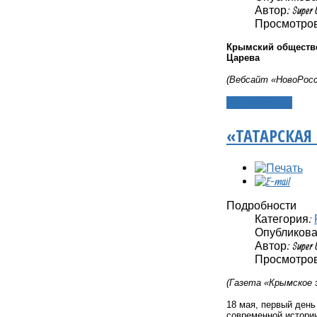
Автор: Super 
Просмотров
Крымский обществе
Царева
(Вебсайт «НовоРосс
Подробнее...
«ТАТАРСКАЯ
Подробности
Категория:
Опубликовано
Автор: Super 
Просмотров
(Газета «Крымское э
18 мая, первый день
современной истории