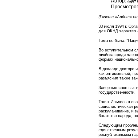
Автор: Super 
Просмотров
(Газета «Авдет» от
30 июля 1994 г. Ор
для ОКНД характер -
Тема ее была: "Наци
Во вступительном с
ликбеза среди члено
формах национальной
В докладе доктора и
как оптимальной, пр
разъяснил также за
Завершил свое высту
государственности.
Талят Ильясов в сво
социалистическая ре
раскулачивание, и 
богатство народа, п
Следующим проблему
единственным резуль
республиканском па