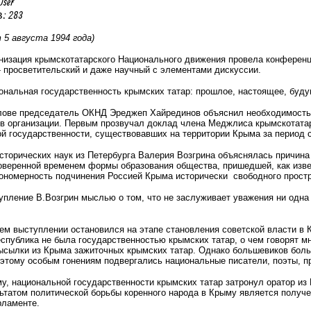
User
: 283
 5 августа 1994 года)
ганизация крымскотатарского Национального движения провела конфере
 просветительский и даже научный с элементами дискуссии.
ональная государственность крымских татар: прошлое, настоящее, буду
лове председатель ОКНД Эреджеп Хайрединов объяснил необходимость 
в организации. Первым прозвучал доклад члена Меджлиса крымскотатар
 государственности, существовавших на территории Крыма за период с 
сторических наук из Петербурга Валерия Возгрина объяснялась причин
оверенной временем формы образования общества, пришедшей, как извест
кономерность подчинения Россией Крыма исторически
свободного прост
пление В.Возгрин мыслью о том, что не заслуживает уважения ни одна 
ем выступлении остановился на этапе становления советской власти в
спублика не была государственностью крымских татар, о чем говорят 
высылки из Крыма зажиточных крымских татар. Однако большевиков боль
оэтому особым гонениям подвергались национальные писатели, поэты, п
, национальной государственности крымских татар затронул оратор из 
татом политической борьбы коренного народа в Крыму является получен
рламенте.