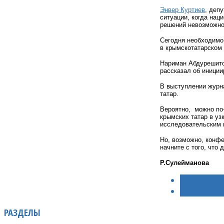
Энвер Куртиев
, деп
ситуации, когда нац
решений невозможно
Сегодня необходимо
в крымскотатарском
Нариман Абдурешитов
рассказал об иници
В выступлении журн
татар.
Вероятно,
можно по
крымских татар в уз
исследовательским 
Но, возможно, конфе
начните с того, что 
Р.Сулейманова
< НАЗАД
ВПЕРЁД >
РАЗДЕЛЫ