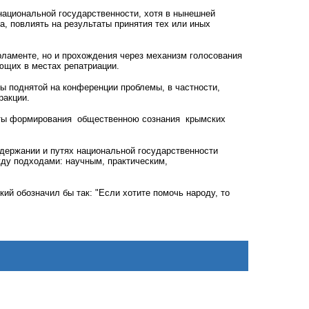
национальной государственности, хотя в нынешней
, повлиять на результаты принятия тех или иных
ламенте, но и прохождения через механизм голосования
ющих в местах репатриации.
ы поднятой на конференции проблемы, в частности,
ракции.
ты формирования
общественною сознания
крымских
одержании и путях национальной государственности
жду подходами: научным, практическим,
ий обозначил бы так: "Если хотите помочь народу, то