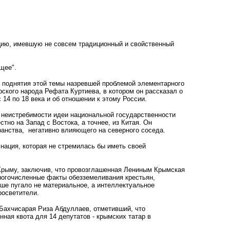
нцию, имевшую не совсем традиционный и свойственный
щее".
поднятия этой темы назревшей проблемой элементарного
ского народа Рефата Куртиева, в котором он рассказал о
14 по 18 века и об отношении к этому России.
а неистребимости идеи национальной государственности
но на Запад с Востока, а точнее, из Китая. Он
ранства,
негативно влияющего на северного соседа.
нация, которая не стремилась бы иметь своей
 Крыму, заключив, что провозглашенная Лениным Крымская
многочисленные факты обезземеливания крестьян,
ше пугало не материальное, а интеллектуальное
росветители.
Бахчисарая Риза Абдуллаев, отметивший, что
ная квота для 14 депутатов - крымских татар в