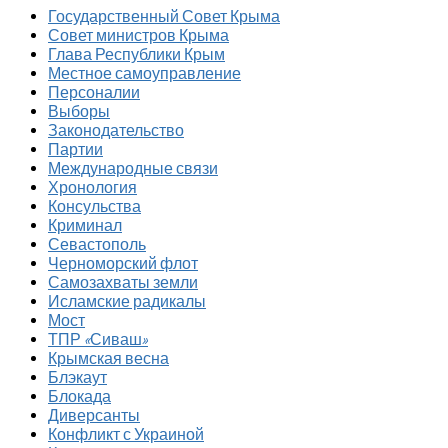
Государственный Совет Крыма
Совет министров Крыма
Глава Республики Крым
Местное самоуправление
Персоналии
Выборы
Законодательство
Партии
Международные связи
Хронология
Консульства
Криминал
Севастополь
Черноморский флот
Самозахваты земли
Исламские радикалы
Мост
ТПР «Сиваш»
Крымская весна
Блэкаут
Блокада
Диверсанты
Конфликт с Украиной