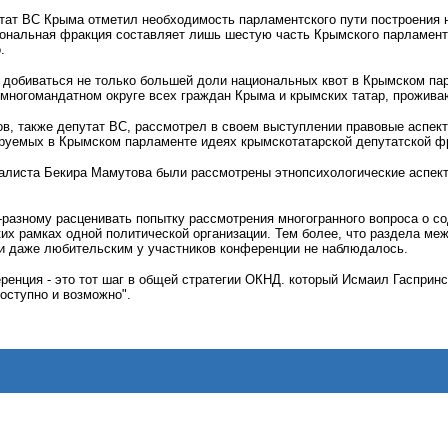
утат ВС Крыма отметил необходимость парламентского пути построения 
иональная фракция составляет лишь шестую часть Крымского парламента
.
 добиваться не только большей доли национальных квот в Крымском пар
 многомандатном округе всех граждан Крыма и крымских татар, прожива
, также депутат ВС, рассмотрел в своем выступлении правовые аспект
ируемых в Крымском парламенте идеях крымскотатарской депутатской ф
алиста Бекира Мамутова были рассмотрены этнопсихологические аспек
-разному расценивать попытку рассмотрения многогранного вопроса о с
ких рамках одной политической организации. Тем более, что раздела ме
и даже любительским у участников конференции не наблюдалось.
ренция - это тот шаг в общей стратегии ОКНД. который Исмаил Гаспринск
доступно и возможно".