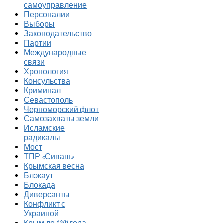
самоуправление
Персоналии
Выборы
Законодательство
Партии
Международные
связи
Хронология
Консульства
Криминал
Севастополь
Черноморский флот
Самозахваты земли
Исламские
радикалы
Мост
ТПР «Сиваш»
Крымская весна
Блэкаут
Блокада
Диверсанты
Конфликт с
Украиной
Крым до 1991 года