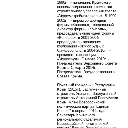
1990гг. – начальник Крымского
специализированного ремонтно-
строительного управления треста
«Укрремстройматериалы». В
1990-
2001гг. – директор арендной
фирмы «Консоль», генеральный
директор фирмы «Консоль»,
председатель-президент фирмы
«Консоль», в 2001-2004гг. –
председатель правления
корпорации «Укрросбуд», г.
Симферополь, в 2004-2010гг. –
президент корпорации
«Укрросбуд». С марта 2010г. -
Председатель Верховного Совета
Крыма. С марта 2014г. -
Председатель Государственного
Совета Крыма.
Почетный гражданин Республики
Крым (2015г.). Заслуженный
строитель Украины. Заслуженный
строитель Автономной Республики
Крым. Член Всероссийской
политической партии "Единая
Россия" с апреля 2014 года..
Секретарь Крымского
регионального отделения
Всероссийской политической
партии "Единая Россия" с апреля