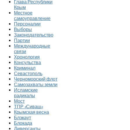
Глава Республики
Крым
Местное
самоуправление
Персоналии
Выборы
Законодательство
Партии
Международные
связи
Хронология
Консульства
Криминал
Севастополь
Черноморский флот
Самозахваты земли
Исламские
радикалы
Мост
ТПР «Сиваш»
Крымская весна
Блэкаут
Блокада
Диверсанты