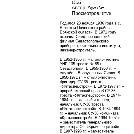
15:23
Автор: Super User
Просмотров: 11278
Родился 23 ноября 1936 года в с.
Высоком Почепского района
Брянской области. В 1971 году
окончил Симферопольский
филиал Севастопольского
приборостроительного института,
инженер-строитель.
В 1952-1955 гг. – столяр-плотник
УНР-135 треста № 85 г.
Севастополя. В 1955-1958 гг. –
служба в Вооруженных Силах. В
1958-1971 гг. – столяр-плотник,
бригадир СУ-35 треста
«Ялтаспецстрой». В 1971-1977 гг. –
прораб, старший прораб СУ-35
треста «Ялтаспецстрой». В 1977-
1984 гг. – главный инженер,
начальник СУ-36 треста
«Ялтагоржилстрой». В 1984-1994
гг. – начальник СУ-38 комбината
«Крымспецстрой». В 1994-1997 гг.
– заместитель генерального
директора ОП «Крымспецстрой».
В 1997-1998 гг. – заместитель