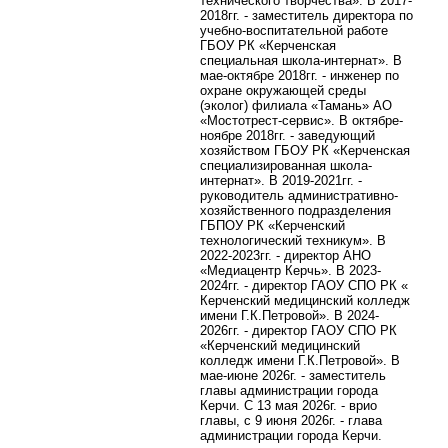
технического творчества». В 2017-
2018гг. - заместитель директора по
учебно-воспитательной работе
ГБОУ РК «Керченская
специальная школа-интернат». В
мае-октябре 2018гг. - инженер по
охране окружающей среды
(эколог) филиала «Тамань» АО
«Мостотрест-сервис». В октябре-
ноябре 2018гг. - заведующий
хозяйством ГБОУ РК «Керченская
специализированная школа-
интернат». В 2019-2021гг. -
руководитель административно-
хозяйственного подразделения
ГБПОУ РК «Керченский
технологический техникум». В
2022-2023гг. - директор АНО
«Медиацентр Керчь». В 2023-
2024гг. - директор ГАОУ СПО РК «
Керченский медицинский колледж
имени Г.К.Петровой». В 2024-
2026гг. - директор ГАОУ СПО РК
«Керченский медицинский
колледж имени Г.К.Петровой». В
мае-июне 2026г. - заместитель
главы администрации города
Керчи. С 13 мая 2026г. - врио
главы, с 9 июня 2026г. - глава
администрации города Керчи.