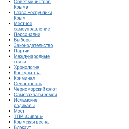
Совет министров
Крыма
Глава Республики
Крым
Местное
самоуправление
Персоналии
Выборы
Законодательство
Партии
Международные
связи
Хронология
Консульства
Криминал
Севастополь
Черноморский флот
Самозахваты земли
Исламские
радикалы
Мост
ТПР «Сиваш»
Крымская весна
Блэкаут