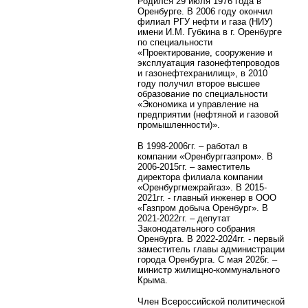
Родился 29 июля 1976 года в
Оренбурге.
В 2006 году окончил
филиал РГУ нефти и газа (НИУ)
имени И.М. Губкина в г. Оренбурге
по специальности
«Проектирование, сооружение и
эксплуатация газонефтепроводов
и газонефтехранилищ», в 2010
году получил второе высшее
образование по специальности
«Экономика и управление на
предприятии (нефтяной и газовой
промышленности)».
В 1998-2006гг. – работал в
компании «Оренбурггазпром». В
2006-2015гг. – заместитель
директора филиала компании
«Оренбургмежрайгаз». В 2015-
2021гг. - главный инженер в ООО
«Газпром добыча Оренбург». В
2021-2022гг. – депутат
Законодательного собрания
Оренбурга. В 2022-2024гг. - первый
заместитель главы администрации
города Оренбурга. С мая 2026г. –
министр жилищно-коммунального
Крыма.
Член Всероссийской политической