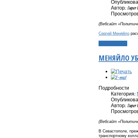
Опубликовано
Автор: Super 
Просмотров:
(Вебсайт «Политиче
Сергей Меняйло
расс
Подробнее...
МЕНЯЙЛО У
Подробности
Категория:
Опубликовано
Автор: Super 
Просмотров:
(Вебсайт «Политиче
В Севастополе, преж
транспортному колла