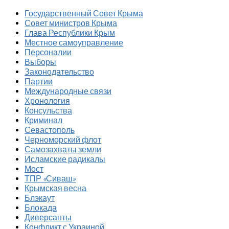
Государственный Совет Крыма
Совет министров Крыма
Глава Республики Крым
Местное самоуправление
Персоналии
Выборы
Законодательство
Партии
Международные связи
Хронология
Консульства
Криминал
Севастополь
Черноморский флот
Самозахваты земли
Исламские радикалы
Мост
ТПР «Сиваш»
Крымская весна
Блэкаут
Блокада
Диверсанты
Конфликт с Украиной