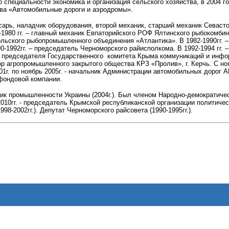
о специальности экономика и организация сельского хозяйства, в 2004 
тва «Автомобильные дороги и аэродромы».
есарь, наладчик оборудования, второй механик, старший механик Сева
-1980 гг. – главный механик Евпаторийского РОФ Ялтинского рыбокомбинат
ьского рыбопромышленного объединения «Атлантика». В 1982-1990гг. – 
0-1992гг. – председатель Черноморского райисполкома. В 1992-1994 гг. 
ь председателя Государственного комитета Крыма коммуникаций и инфор
р агропромышленного закрытого общества КРЗ «Пролив», г. Керчь. С нояб
01г. по ноябрь 2005г. - начальник Администрации автомобильных дорог АР
фондовой компании.
ик промышленности Украины (2004г.). Был членом Народно-демократичес
2010гг. - председатель Крымской республиканской организации политиче
998-2002гг.). Депутат Черноморского райсовета (1990-1995гг.).