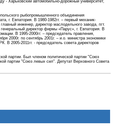
году - Харьковский автомобильно-дорожный университет,
стопольского рыбопромышленного объединения
а, г. Евпатория. В 1980-1982гг. – первый механик-
главный инженер, директор маслодельного завода, пгт.
– генеральный директор фирмы «Парус», г. Евпатория. В
мации. В 1995-2000гг. – председатель правления,
ря 2000г. по сентябрь 2001г. – и.о. министра экономики
К. В 2005-2011гг. - председатель совета директоров
кой партии. Был членом политической партии "Союз
ской партии "Союз левых сил". Депутат Верховного Совета