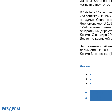
им. М.И. Калинина п
магистр строительс
В 1971–1977гг. – сл
«Атлантика». В 1977
наладчик Севастопол
Черноморское. В 199
1994г. – заместител
генеральный директо
Крыма. С октября 20
Восточно-крымской 
Заслуженный работн
левых сил". В 2009-
Крыма 3-го созыва (1
Досье
< НАЗАД
ВПЕРЁД >
РАЗДЕЛЫ