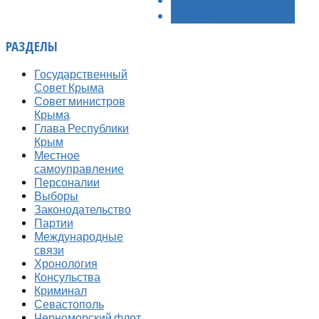
ВПЕРЁД >
РАЗДЕЛЫ
Государственный
Совет Крыма
Совет министров
Крыма
Глава Республики
Крым
Местное
самоуправление
Персоналии
Выборы
Законодательство
Партии
Международные
связи
Хронология
Консульства
Криминал
Севастополь
Черноморский флот