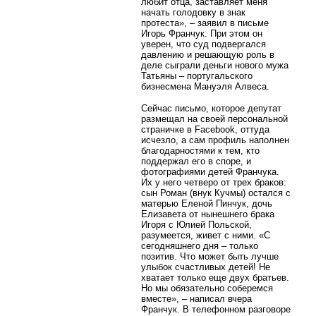
любит отца, заставляет меня
начать голодовку в знак
протеста», – заявил в письме
Игорь Франчук. При этом он
уверен, что суд подвергался
давлению и решающую роль в
деле сыграли деньги нового мужа
Татьяны – португальского
бизнесмена Мануэля Алвеса.
Сейчас письмо, которое депутат
размещал на своей персональной
страничке в
Facebook
, оттуда
исчезло, а сам профиль наполнен
благодарностями к тем, кто
поддержал его в споре, и
фотографиями детей Франчука.
Их у него четверо от трех браков:
сын Роман (внук Кучмы) остался с
матерью Еленой Пинчук, дочь
Елизавета от нынешнего брака
Игоря с Юлией Польской,
разумеется, живет с ними. «С
сегодняшнего дня – только
позитив. Что может быть лучше
улыбок счастливых детей! Не
хватает только еще двух братьев.
Но мы обязательно соберемся
вместе», – написал вчера
Франчук. В телефонном разговоре