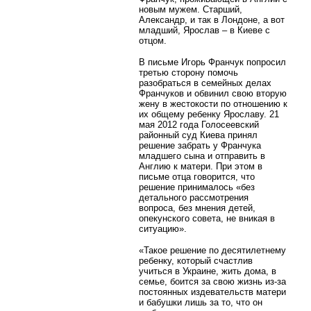
новым мужем. Старший,
Александр, и так в Лондоне, а вот
младший, Ярослав – в Киеве с
отцом.
В письме Игорь Франчук попросил
третью сторону помочь
разобраться в семейных делах
Франчуков и обвинил свою вторую
жену в жестокости по отношению к
их общему ребенку Ярославу. 21
мая 2012 года Голосеевский
районный суд Киева принял
решение забрать у Франчука
младшего сына и отправить в
Англию к матери. При этом в
письме отца говорится, что
решение принималось «без
детального рассмотрения
вопроса, без мнения детей,
опекунского совета, не вникая в
ситуацию».
«Такое решение по десятилетнему
ребенку, который счастлив
учиться в Украине, жить дома, в
семье, боится за свою жизнь из-за
постоянных издевательств матери
и бабушки лишь за то, что он