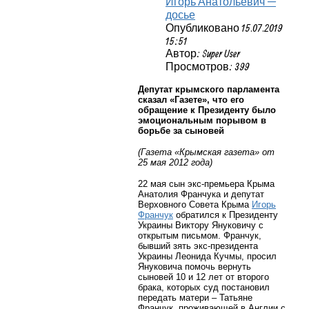
Игорь Анатольевич —
досье
Опубликовано 15.07.2019
15:51
Автор: Super User
Просмотров: 399
Депутат крымского парламента
сказал «Газете», что его
обращение к Президенту было
эмоциональным порывом в
борьбе за сыновей
(Газета «Крымская газета» от
25 мая 2012 года)
22 мая сын экс-премьера Крыма
Анатолия Франчука и депутат
Верховного Совета Крыма
Игорь
Франчук
обратился к Президенту
Украины Виктору Януковичу с
открытым письмом. Франчук,
бывший зять экс-президента
Украины Леонида Кучмы, просил
Януковича помочь вернуть
сыновей 10 и 12 лет от второго
брака, которых суд постановил
передать матери – Татьяне
Франчук, проживающей в Англии с