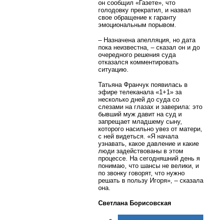
он сообщил «Газете», что
голодовку прекратил, и назвал
свое обращение к гаранту
эмоциональным порывом.
– Назначена апелляция, но дата
пока неизвестна, – сказал он и до
очередного решения суда
отказался комментировать
ситуацию.
Татьяна Франчук появилась в
эфире телеканала «1+1» за
несколько дней до суда со
слезами на глазах и заверила: это
бывший муж давит на суд и
запрещает младшему сыну,
которого насильно увез от матери,
с ней видеться. «Я начала
узнавать, какое давление и какие
люди задействованы в этом
процессе. На сегодняшний день я
понимаю, что шансы не велики, и
по звонку говорят, что нужно
решать в пользу Игоря», – сказала
она.
Светлана Борисовская
< НАЗАД