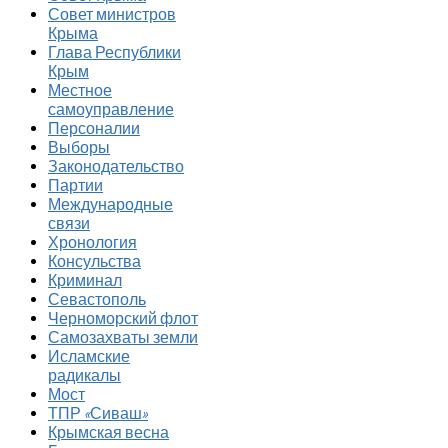
Совет министров
Крыма
Глава Республики
Крым
Местное
самоуправление
Персоналии
Выборы
Законодательство
Партии
Международные
связи
Хронология
Консульства
Криминал
Севастополь
Черноморский флот
Самозахваты земли
Исламские
радикалы
Мост
ТПР «Сиваш»
Крымская весна