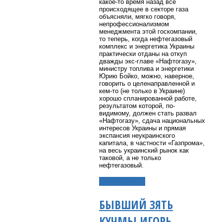
какое-то
время назад все
происходящее в секторе газа
объясняли, мягко говоря,
непрофессионализмом
менеджмента этой госкомпании,
то теперь, когда нефтегазовый
комплекс и энергетика Украины
практически отданы на откуп
дважды экс-главе «Нафтогазу»,
министру топлива и энергетики
Юрию Бойко, можно, наверное,
говорить о целенаправленной и
кем-то
(не только в Украине)
хорошо спланированной работе,
результатом которой, по-
видимому, должен стать развал
«Нафтогазу», сдача национальных
интересов Украины и прямая
экспансия неукраинского
капитала, в частности «Газпрома»,
на весь украинский рынок как
таковой, а не только
нефтегазовый.
Подробнее...
БЫВШИЙ ЗЯТЬ
КУЧМЫ ИГОРЬ