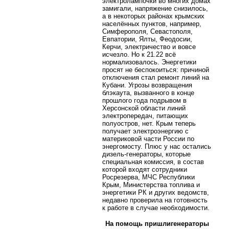
электролампочки во многих домах
замигали, напряжение снизилось,
а в некоторых районах крымских
населённых пунктов, например,
Симферополя, Севастополя,
Евпатории, Ялты, Феодосии,
Керчи, электричество и вовсе
исчезло. Но к 21.22 всё
нормализовалось. Энергетики
просят не беспокоиться: причиной
отключения стал ремонт линий на
Кубани. Угрозы возвращения
блэкаута, вызванного в конце
прошлого года подрывом в
Херсонской области линий
электропередач, питающих
полуостров, нет. Крым теперь
получает электроэнергию с
материковой части России по
энергомосту. Плюс у нас остались
дизель-генераторы, которые
специальная комиссия, в состав
которой входят сотрудники
Росрезерва, МЧС Республики
Крым, Министерства топлива и
энергетики РК и других ведомств,
недавно проверила на готовность
к работе в случае необходимости.
На помощь пришли
генераторы