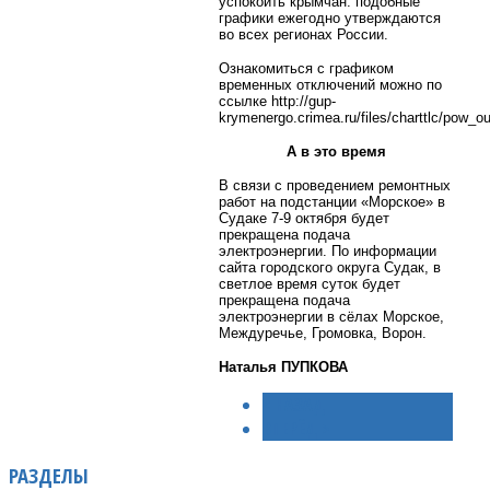
успокоить крымчан: подобные
графики ежегодно утверждаются
во всех регионах России.
Ознакомиться с графиком
временных отключений можно по
ссылке http://gup-
krymenergo.crimea.ru/files/charttlc/pow_o
А в это время
В связи с проведением ремонтных
работ на подстанции «Морское» в
Судаке 7-9 октября будет
прекращена подача
электроэнергии. По информации
сайта городского округа Судак, в
светлое время суток будет
прекращена подача
электроэнергии в сёлах Морское,
Междуречье, Громовка, Ворон.
Наталья ПУПКОВА
< НАЗАД
ВПЕРЁД >
РАЗДЕЛЫ