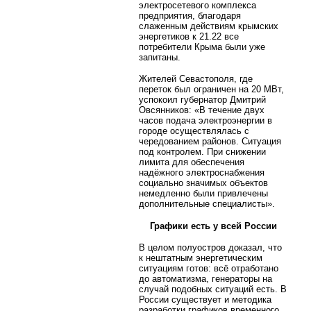
электросетевого комплекса
предприятия, благодаря
слаженным действиям крымских
энергетиков к 21.22 все
потребители Крыма были уже
запитаны.
Жителей Севастополя, где
переток был ограничен на 20 МВт,
успокоил губернатор Дмитрий
Овсянников: «В течение двух
часов подача электроэнергии в
городе осуществлялась с
чередованием районов. Ситуация
под контролем. При снижении
лимита для обеспечения
надёжного электроснабжения
социально значимых объектов
немедленно были привлечены
дополнительные специалисты».
Графики есть у всей
России
В целом полуостров доказал, что
к нештатным энергетическим
ситуациям готов: всё отработано
до автоматизма, генераторы на
случай подобных ситуаций есть. В
России существует и методика
разработки графиков временного