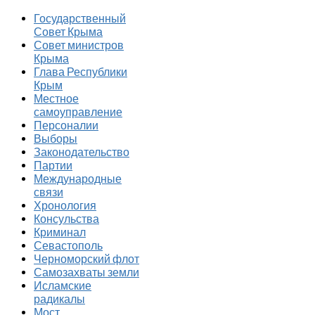
Государственный
Совет Крыма
Совет министров
Крыма
Глава Республики
Крым
Местное
самоуправление
Персоналии
Выборы
Законодательство
Партии
Международные
связи
Хронология
Консульства
Криминал
Севастополь
Черноморский флот
Самозахваты земли
Исламские
радикалы
Мост