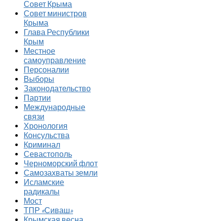
Совет Крыма
Совет министров
Крыма
Глава Республики
Крым
Местное
самоуправление
Персоналии
Выборы
Законодательство
Партии
Международные
связи
Хронология
Консульства
Криминал
Севастополь
Черноморский флот
Самозахваты земли
Исламские
радикалы
Мост
ТПР «Сиваш»
Крымская весна