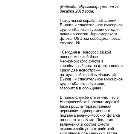
(Вебсайт «Крыминформ» от 20
декабря 2018 года)
Патрульный корабль «Василий
Быков» и спасательное буксирное
судно «Капитан Гурьев» сегодня
вошли в состав Черноморского
флота. Об этом сообщила пресс-
служба ЧФ.
«Сегодня в Новороссийской
военно-морской базе
Черноморского флота в
корабельный состав флота вошли
сразу две новостройки:
патрульный корабль «Василий
Быков» и спасательное буксирное
судно «Капитан Гурьев», –
говорится в сообщении.
В пресс-службе отметили, что в
Новороссийской военно-морской
базе прошла торжественная
церемония одновременного
подъема военно-морских флагов
на новых кораблях. После их
включения в состав флота
экипажи займутся отработкой
курсовых и специальных задач,