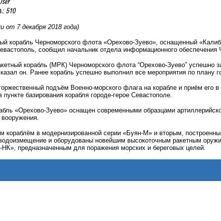
User
 510
ru
от 7 декабря 2018 года)
ый корабль Черноморского флота «Орехово-Зуево», оснащенный «Калиб
Севастополь, сообщил начальник отдела информационного обеспечения Ч
кетный корабль (МРК) Черноморского флота “Орехово-Зуево” успешно з
казал он. Ранее корабль успешно выполнил все мероприятия по плану 
оржественный подъём Военно-морского флага на корабле и приём его в 
 пункте базирования корабля городе-герое Севастополе.
абль «Орехово-Зуево» оснащен современными образцами артиллерийского
 вооружения.
м кораблём в модернизированной серии «Буян-М» и вторым, построенны
водоизмещение и оборудованы новейшим высокоточным ракетным оруж
-НК», предназначенным для поражения морских и береговых целей.