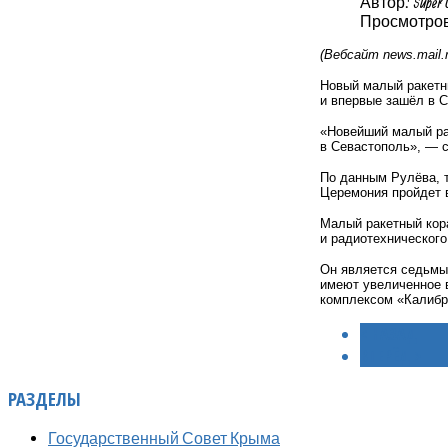
Автор: Super 
Просмотров:
(Вебсайт
news
.
mail
.
Новый малый ракетн
и впервые зашёл в 
«Новейший малый ра
в Севастополь», — с
По данным Рулёва, т
Церемония пройдет в
Малый ракетный кор
и радиотехнического
Он является седьмы
имеют увеличенное 
комплексом «Калибр
< НАЗАД
ВПЕРЁД >
РАЗДЕЛЫ
Государственный Совет Крыма