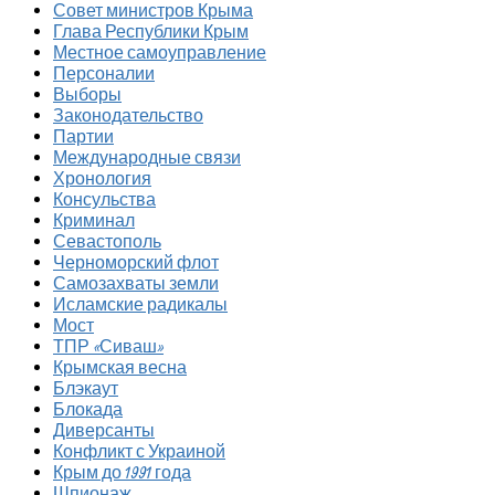
Совет министров Крыма
Глава Республики Крым
Местное самоуправление
Персоналии
Выборы
Законодательство
Партии
Международные связи
Хронология
Консульства
Криминал
Севастополь
Черноморский флот
Самозахваты земли
Исламские радикалы
Мост
ТПР «Сиваш»
Крымская весна
Блэкаут
Блокада
Диверсанты
Конфликт с Украиной
Крым до 1991 года
Шпионаж