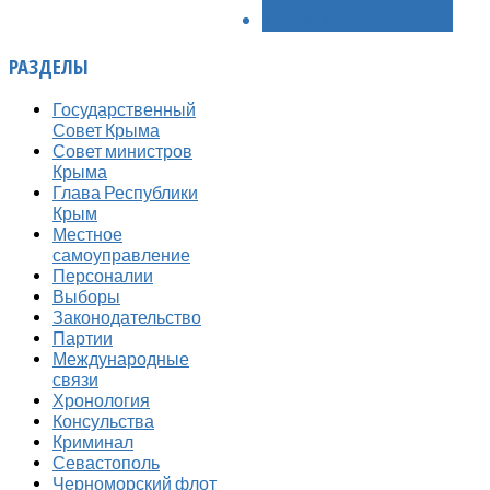
ВПЕРЁД >
РАЗДЕЛЫ
Государственный
Совет Крыма
Совет министров
Крыма
Глава Республики
Крым
Местное
самоуправление
Персоналии
Выборы
Законодательство
Партии
Международные
связи
Хронология
Консульства
Криминал
Севастополь
Черноморский флот