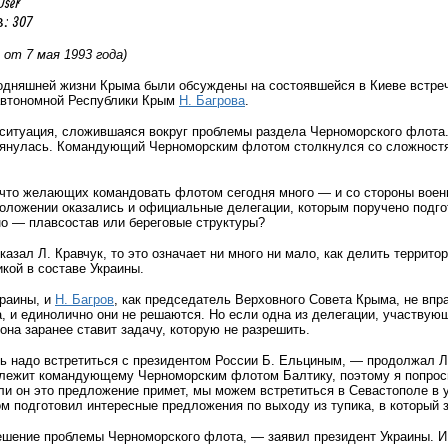
User
: 307
от 7 мая 1993 года)
одняшней жизни Крыма были обсуждены на состоявшейся в Киеве встреч
автономной Республики Крым
Н. Багрова
.
ситуация, сложившаяся вокруг проблемы раздела Черноморского флота.
тянулась. Командующий Черноморским флотом столкнулся со сложностям
, что желающих командовать флотом сегодня много — и со стороны воен
положении оказались и официальные делегации, которым поручено подго
но — плавсостав или береговые структуры?
сказал Л. Кравчук, то это означает ни много ни мало, как делить террит
кой в составе Украины.
краины, и
Н. Багров
, как председатель Верховного Совета Крыма, не впр
, и единолично они не решаются. Но если одна из делегации, участвующ
 она заранее ставит задачу, которую не разрешить.
ь надо встретиться с президентом России Б. Ельциным, — продолжал Л.
лежит командующему Черноморским флотом Балтику, поэтому я попросил
ли он это предложение примет, мы можем встретиться в Севастополе в у
 подготовил интересные предложения по выходу из тупика, в который 
шение проблемы Черноморского флота, — заявил президент Украины. И 