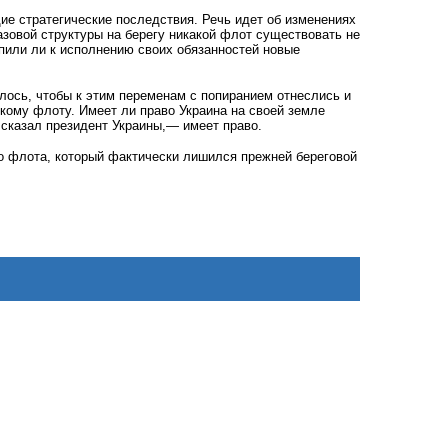
е стратегические последствия. Речь идет об изменениях
азовой структуры на берегу никакой флот существовать не
упили ли к исполнению своих обязанностей новые
лось, чтобы к этим переменам с попиранием отнеслись и
скому флоту. Имеет ли право Украина на своей земле
 сказал президент Украины,— имеет право.
го флота, который фактически лишился прежней береговой