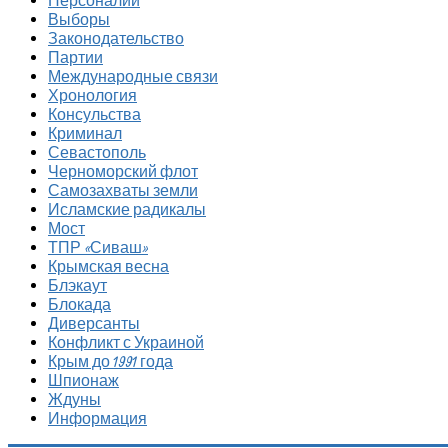
Персоналии
Выборы
Законодательство
Партии
Международные связи
Хронология
Консульства
Криминал
Севастополь
Черноморский флот
Самозахваты земли
Исламские радикалы
Мост
ТПР «Сиваш»
Крымская весна
Блэкаут
Блокада
Диверсанты
Конфликт с Украиной
Крым до 1991 года
Шпионаж
Ждуны
Информация