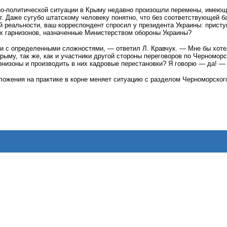
но-политической ситуации в Крыму недавно произошли перемены, имеющи
. Даже сугубо штатскому человеку понятно, что без соответствующей б
й реальности, ваш корреспондент спросил у президента Украины: прист
х гарнизонов, назначенные Министерством обороны Украины?
и с определенными сложностями, — ответил Л. Кравчук. — Мне бы хоте
Крыму, так же, как и участники другой стороны переговоров по Черномор
рнизоны и производить в них кадровые перестановки? Я говорю — да! —
ложения на практике в корне меняет ситуацию с разделом Черноморско