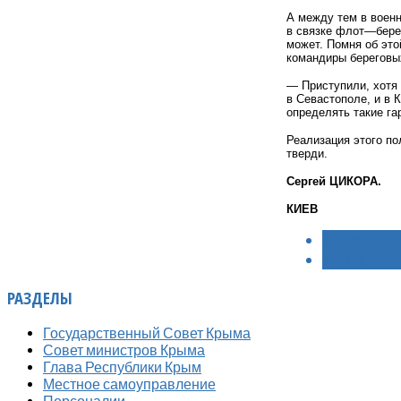
А между тем в воен
в связке флот—берег
может. Помня об это
командиры береговы
— Приступили, хотя 
в Севастополе, и в 
определять такие га
Реализация этого по
тверди.
Сергей ЦИКОРА.
КИЕВ
< НАЗАД
ВПЕРЁД >
РАЗДЕЛЫ
Государственный Совет Крыма
Совет министров Крыма
Глава Республики Крым
Местное самоуправление