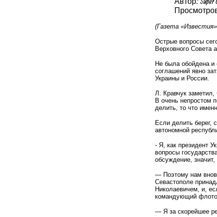
Автор: Super 
Просмотров
(Газета «Известия» 
Острые вопросы сег
Верховного Совета 
Не была обойдена и 
соглашений явно за
Украины и России.
Л. Кравчук заметил
В очень непростом 
делить, то что имен
Если делить берег, 
автономной республи
- Я, как президент У
вопросы государства
обсуждение, значит,
— Поэтому нам внов
Севастополе принад
Николаевичем, и, ес
командующий флотом
— Я за скорейшее ре