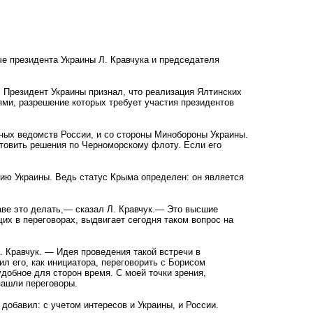
е президента Украины Л. Кравчука и председателя
 Президент Украины признал, что реализация Ялтинских
и, разрешение которых требует участия президентов
ных ведомств России, и со стороны Минобороны Украины.
товить решения по Черноморскому флоту. Если его
орию Украины. Ведь статус Крыма определен: он является
аве это делать,— сказал Л. Кравчук.— Это высшие
их в переговорах, выдвигает сегодня таком вопрос на
 Кравчук. — Идея проведения такой встречи в
 его, как инициатора, переговорить с Борисом
добное для сторон время. С моей точки зрения,
зашли переговоры.
добавил: с учетом интересов и Украины, и России.