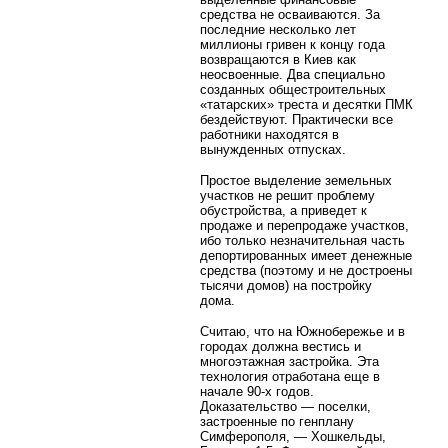
средства не осваиваются. За
последние несколько лет
миллионы гривен к концу года
возвращаются в Киев как
неосвоенные. Два специально
созданных общестроительных
«татарских» треста и десятки ПМК
бездействуют. Практически все
работники находятся в
вынужденных отпусках.
Простое выделение земельных
участков не решит проблему
обустройства, а приведет к
продаже и перепродаже участков,
ибо только незначительная часть
депортированных имеет денежные
средства (поэтому и не достроены
тысячи домов) на постройку
дома.
Считаю, что на Южнобережье и в
городах должна вестись и
многоэтажная застройка. Эта
технология отработана еще в
начале 90-х годов.
Доказательство — поселки,
застроенные по генплану
Симферополя, — Хошкельды,