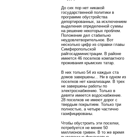
До сих пор нет никакой
государственной политики в
программе обустройства
депортированных, за исключением
выделения определенной суммы
на решение некоторых проблем.
Положение дел стабильно
неудовлетворительное. Вот
несколько цифр из справки главы
Симферопольской
райгосадминистрации. В районе
имеется 46 поселков компактного
проживания крымских татар.
В них только 54 из каждых ста
домов завершены… Ни в одном из
поселков нет канализации. В трех
не завершены работы по
электроснабжению. Только в
девяти имеется водоснабжение.
28 поселков не имеют дорог с
твердым покрытием. Только три
полностью, а четыре частично
газифицированы.
Чтобы обустроить эти поселки,
потребуется не менее 50
миллионов гривен. В то же время
выделенные финансовые