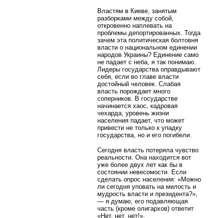
Властям в Киеве, занятым
разборками между собой,
откровенно наплевать на
проблемы депортированных. Тогда
зачем эта политическая болтовня
власти о национальном единении
народов Украины? Единение само
не падает с неба, я так понимаю.
Лидеры государства оправдывают
себя, если во главе власти
достойный человек. Слабая
власть порождает много
соперников. В государстве
начинается хаос, кадровая
чехарда, уровень жизни
населения падает, что может
привести не только к упадку
государства, но и его погибели.
Сегодня власть потеряла чувство
реальности. Она находится вот
уже более двух лет как бы в
состоянии невесомости. Если
сделать опрос населения: «Можно
ли сегодня уповать на милость и
мудрость власти и президента?»,
— я думаю, его подавляющая
часть (кроме олигархов) ответит
«Нет, нет, нет!».