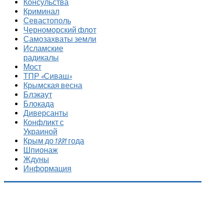
Консульства
Криминал
Севастополь
Черноморский флот
Самозахваты земли
Исламские
радикалы
Мост
ТПР «Сиваш»
Крымская весна
Блэкаут
Блокада
Диверсанты
Конфликт с
Украиной
Крым до 1991 года
Шпионаж
Ждуны
Информация