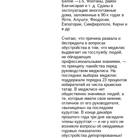
Белое —1-5, Фонтаны, район
Бахчисарая и т. д. Сданы в
эксплуатацию многоэтажные
дома, заложенные в 90-х годах в
Ялте, Алуште, Феодосии,
Евпатории, Симферополе, Керчи и
в др.
Считаю, что причина развала и
беспредела в вопросах
обустройства в том, что меджлис
выдвигает на госслужбу людей,
не обладающих
профессиональными знаниями, —
по принципу лакейства перед
руководством меджлиса. На
последних выборах меджлис
поддержали порядка 23 процентов
избирателей из числа крымских
татар. В меджлисе нет
общественно значимых людей, а
те, которые имели свое мнение,
отличное от его руководителя,
«вычищены» на последнем
курултае. В конце декабря
прошлого года три дня заседали
члены курултая — и ни у кого не
возникли вопросы об ожидаемых
годовых показателях
обустройства депортированных!