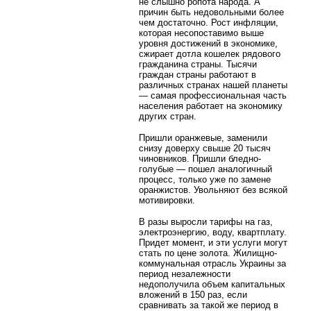
не слышно ропота народа. А
причин быть недовольными более
чем достаточно. Рост инфляции,
которая несопоставимо выше
уровня достижений в экономике,
сжирает дотла кошелек рядового
гражданина страны. Тысячи
граждан страны работают в
различных странах нашей планеты
— самая профессиональная часть
населения работает на экономику
других стран.
Пришли оранжевые, заменили
снизу доверху свыше 20 тысяч
чиновников. Пришли бледно-
голубые — пошел аналогичный
процесс, только уже по замене
оранжистов. Увольняют без всякой
мотивировки.
В разы выросли тарифы на газ,
электроэнергию, воду, квартплату.
Придет момент, и эти услуги могут
стать по цене золота. Жилищно-
коммунальная отрасль Украины за
период незалежности
недополучила объем капитальных
вложений в 150 раз, если
сравнивать за такой же период в