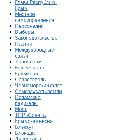
Глава Республики
Крым
Местное
самоуправление
Персоналии
Выборы
Законодательство
Партии
Международные
связи
Хронология
Консульства
Криминал
Севастополь
Черноморский флот
Самозахваты земли
Исламские
радикалы
Мост
ТПР «Сиваш»
Крымская весна
Блэкаут
Блокада
Диверсанты