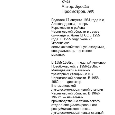
17:53
Автор: Super User
Просмотров: 7004
Родился 17 августа 1931 года в с.
Александровка, теперь
Корюковского района
Черниговской области в семье
служащего. Член КПСС с 1955
года. В 1955 году окончил
Украинскую
сельскохозяйственную академию,
специальность – инженер-
механик.
В 1955-1956гг. — главный инженер
Новобоковской, в 1956-1958гг. -
Малодевицкой машинно-
тракторных станций (МТС)
Черниговской области. В 1958-
1962гг. — директор
Бильмачовской
луголесомелиоративной станции
Черниговской области. В 1962-
1963гг. — начальник
производственно-технического
отдела специализированного
республиканского треста
луголесомелиоративных станций