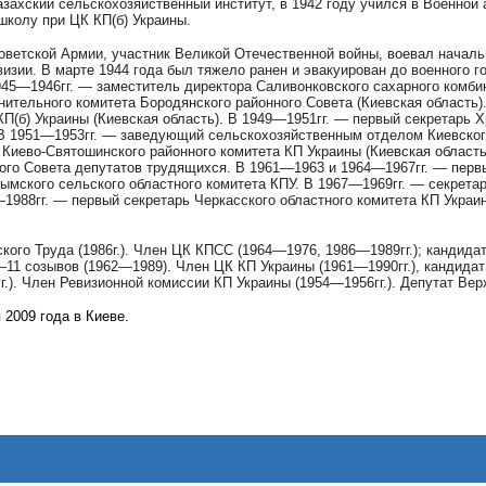
азахский сельскохозяйственный институт, в 1942 году учился в Военной
колу при ЦК КП(б) Украины.
Советской Армии, участник Великой Отечественной войны, воевал начал
визии. В марте 1944 года был тяжело ранен и эвакуирован до военного 
45—1946гг. — заместитель директора Саливонковского сахарного комбин
ительного комитета Бородянского районного Совета (Киевская область).
КП(б) Украины (Киевская область). В 1949—1951гг. — первый секретарь Х
 В 1951—1953гг. — заведующий сельскохозяйственным отделом Киевского
Киево-Святошинского районного комитета КП Украины (Киевская област
ого Совета депутатов трудящихся. В 1961—1963 и 1964—1967гг. — первы
ымского сельского областного комитета КПУ. В 1967—1969гг. — секрета
1988гг. — первый секретарь Черкасского областного комитета КП Украи
кого Труда (1986г.). Член ЦК КПСС (1964—1976, 1986—1989гг.); кандида
1 созывов (1962—1989). Член ЦК КП Украины (1961—1990гг.), кандидат
.). Член Ревизионной комиссии КП Украины (1954—1956гг.). Депутат Вер
 2009 года в Киеве.