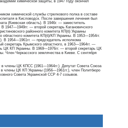
 академии химической защиты, в 1947 году окончил
ьником химической службы стрелкового полка в составе
госпиталя в Кисловодск. После завершения лечения был
ата (Киевская область). В 1946г. — заместитель
 В 1947—1949гг. — второй секретарь Кагановичского
ристиновского районного комитета КП(б) Украины
 областного комитета КП(б)/КП Украины. В 1953—1954гг.
ь). В 1954—1961гг. — председатель исполкома
й секретарь Крымского областного, в 1963—1964гг. —
рь ЦК КП Украины. В 1969—1976гг. — второй секретарь ЦК
ны. Член Черкасского землячества в Киеве. С сентября
т в члены ЦК КПСС (1961—1964гг.). Депутат Совета Союза
 в члены ЦК КП Украины (1956—1961гг.), член Политбюро
ховного Совета Украинской ССР 4-7 созывов.