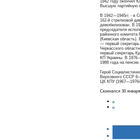
1942 году окончил К
Высшую партийную ш
В 1942—1945гг. - в 
162-й стрелковой ди
демобилизован. В 19
председателя исполн
районного комитета 
(Киевская область).
— первый секретарь 
Черкасского областн
первый секретарь Кр
КП Украины. В 1976—
1988 года на пенсии.
Герой Социалистичес
Верховного СССР 6—1
ЦК КПУ (1967—1976гг
Скончался 30 января
< НАЗАД
ВПЕРЁД >