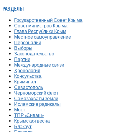
РАЗДЕЛЫ
Государственный Совет Крыма
Совет министров Крыма
Глава Республики Крым
Местное самоуправление
Персоналии
Выборы
Законодательство
Партии
Международные связи
Хронология
Консульства
Криминал
Севастополь
Черноморский флот
Самозахваты земли
Исламские радикалы
Мост
ТПР «Сиваш»
Крымская весна
Блэкаут