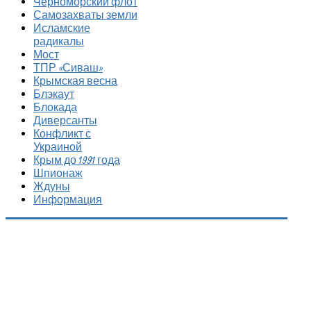
Черноморский флот
Самозахваты земли
Исламские
радикалы
Мост
ТПР «Сиваш»
Крымская весна
Блэкаут
Блокада
Диверсанты
Конфликт с
Украиной
Крым до 1991 года
Шпионаж
Ждуны
Информация