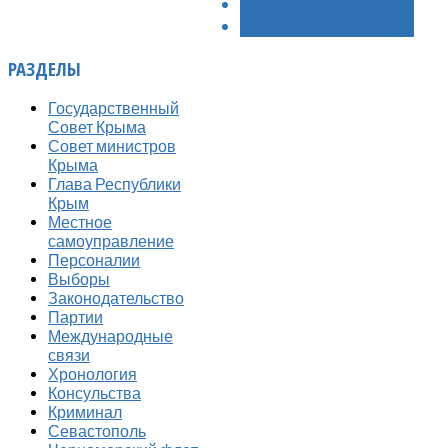
< НАЗАД
ВПЕРЁД >
РАЗДЕЛЫ
Государственный
Совет Крыма
Совет министров
Крыма
Глава Республики
Крым
Местное
самоуправление
Персоналии
Выборы
Законодательство
Партии
Международные
связи
Хронология
Консульства
Криминал
Севастополь