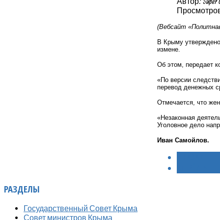
Автор: Super 
Просмотров:
(Вебсайт «Политнав
В Крыму утверждено
измене.
Об этом, передает к
«По версии следстви
перевод денежных с
Отмечается, что жен
«Незаконная деятел
Уголовное дело напр
Иван Самойлов.
< НАЗАД
ВПЕРЁД >
РАЗДЕЛЫ
Государственный Совет Крыма
Совет министров Крыма