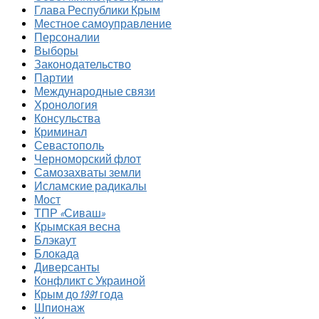
Глава Республики Крым
Местное самоуправление
Персоналии
Выборы
Законодательство
Партии
Международные связи
Хронология
Консульства
Криминал
Севастополь
Черноморский флот
Самозахваты земли
Исламские радикалы
Мост
ТПР «Сиваш»
Крымская весна
Блэкаут
Блокада
Диверсанты
Конфликт с Украиной
Крым до 1991 года
Шпионаж