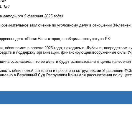
User
 150
игатор» от 5 февраля 2025 года)
 обвинительное заключение по уголовному делу в отношении 34-летней 
орреспондент «ПолитНавигатора», сообщила прокуратура РК.
я, обвиняемая в апреле 2023 года, находясь в Дублине, посредством сч
редств в поддержку организации, финансирующей вооруженные силы У
щина осознавала, что ее деньги будут использованы в целях нанесения
ьность обвиняемой выявлена и пресечена сотрудниками Управления ФСБ
авлено в Верховный Суд Республики Крым для рассмотрения по существ