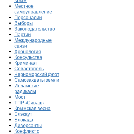
Крым
Местное
самоуправление
Персоналии
Выборы
Законодательство
Партии
Международные
связи
Хронология
Консульства
Криминал
Севастополь
Черноморский флот
Самозахваты земли
Исламские
радикалы
Мост
ТПР «Сиваш»
Крымская весна
Блэкаут
Блокада
Диверсанты
Конфликт с