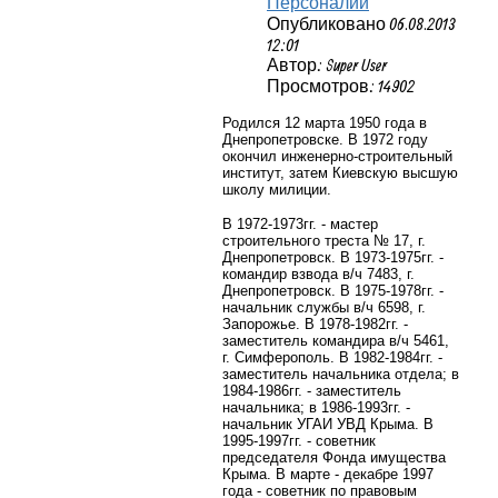
Персоналии
Опубликовано 06.08.2013
12:01
Автор: Super User
Просмотров: 14902
Родился 12 марта 1950 года в
Днепропетровске. В 1972 году
окончил инженерно-строительный
институт, затем Киевскую высшую
школу милиции.
В 1972-1973гг. - мастер
строительного треста № 17, г.
Днепропетровск. В 1973-1975гг. -
командир взвода в/ч 7483, г.
Днепропетровск. В 1975-1978гг. -
начальник службы в/ч 6598, г.
Запорожье. В 1978-1982гг. -
заместитель командира в/ч 5461,
г. Симферополь. В 1982-1984гг. -
заместитель начальника отдела; в
1984-1986гг. - заместитель
начальника; в 1986-1993гг. -
начальник УГАИ УВД Крыма. В
1995-1997гг. - советник
председателя Фонда имущества
Крыма. В марте - декабре 1997
года - советник по правовым