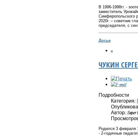
В 1996-1998гг. -
зоот
заместитель Урожайн
Симферопольского р
2020г. – советник г
председателя, с сен
Досье
ЧУКИН СЕРГ
Подробности
Категория:
Опубликовано
Автор: Super 
Просмотров
Родился 3 февраля 1
- 2-годичные педаго