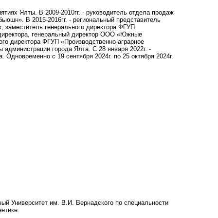
иятиях Ялты. В 2009-2010гг. - руководитель отдела продаж
ьюшн». В 2015-2016гг. - региональный представитель
ж, заместитель генерального директора ФГУП
о директора, генеральный директор ООО «Южные
ьного директора ФГУП «Производственно-аграрное
 администрации города Ялта. С 28 января 2022г. -
. Одновременно с 19 сентября 2024г. по 25 октября 2024г.
ный Университет им. В.И. Вернадского по специальности
етике.