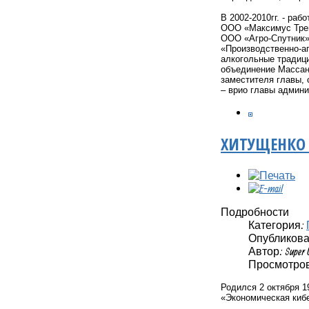
В 2002-2010гг. - ра
ООО «Максимус Трейд
ООО «Агро-Спутник».
«Производственно-а
алкогольные традици
объединение Массанд
заместителя главы, 
– врио главы админи
ХИТУЩЕНКО
Подробности
Категория:
Опубликовано
Автор: Super 
Просмотров:
Родился 2 октября 1
«Экономическая киб