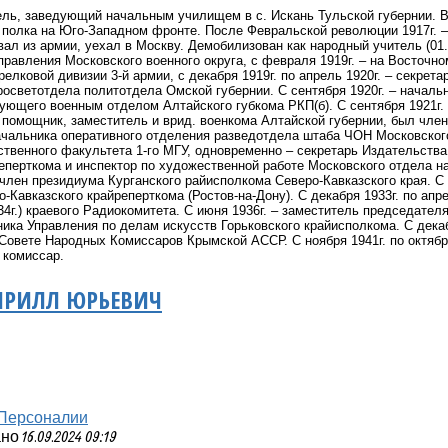
итель, заведующий начальным училищем в с. Искань Тульской губернии. В 
полка на Юго-Западном фронте. После Февральской революции 1917г. – 
вал из армии, уехал в Москву. Демобилизован как народный учитель (01.
равления Московского военного округа, с февраля 1919г. – на Восточ
релковой дивизии 3-й армии, с декабря 1919г. по апрель 1920г. – секрет
просветотдела политотдела Омской губернии. С сентября 1920г. – началь
ующего военным отделом Алтайского губкома РКП(б). С сентября 1921г.
 помощник, заместитель и врид. военкома Алтайской губернии, был члено
ачальника оперативного отделения разведотдела штаба ЧОН Московского 
твенного факультета 1-го МГУ, одновременно – секретарь Издательств
перткома и инспектор по художественной работе Московского отдела на
лен президиума Курганского райисполкома Северо-Кавказского края. С 
-Кавказского крайреперткома (Ростов-на-Дону). С декабря 1933г. по апре
34г.) краевого Радиокомитета. С июня 1936г. – заместитель председателя
ика Управления по делам искусств Горьковского крайисполкома. С декабр
Совете Народных Комиссаров Крымской АССР. С ноября 1941г. по октябрь
 комиссар.
ИРИЛЛ ЮРЬЕВИЧ
Персоналии
 16.09.2024 09:19