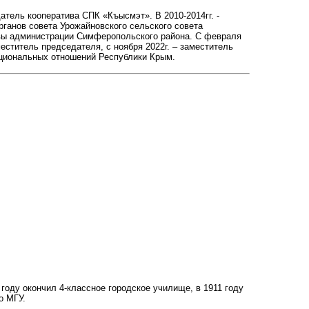
датель кооператива СПК «Къысмэт». В 2010-2014гг. -
ганов совета Урожайновского сельского совета
авы администрации Симферопольского района. С февраля
еститель председателя, с ноября 2022г. – заместитель
ациональных отношений Республики Крым.
 году окончил 4-классное городское училище, в 1911 году
о МГУ.