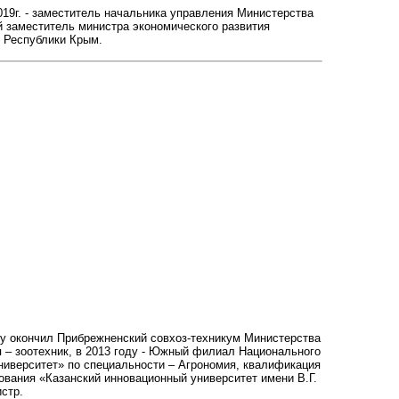
2019г. - заместитель начальника управления Министерства
ый заместитель министра экономического развития
я Республики Крым.
оду окончил Прибрежненский совхоз-техникум Министерства
я – зоотехник, в 2013 году - Южный филиал Национального
ниверситет» по специальности – Агрономия, квалификация
ования «Казанский инновационный университет имени В.Г.
стр.