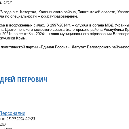
 4242
6 года в с. Катартал, Калининского района, Ташкентской области, Узбек
ула
по специальности – юрист-правоведение.
ужба в вооруженных силах. В 1997-2014гг. – служба в органа МВД Украины
ель Цветочненского сельского совета Белогорского района Республики К
я 2021г. по сентябрь 2024г. - глава муниципального образования Белого
спублики Крым.
политической партии «Единая Россия». Депутат Белогорского районного с
ДРЕЙ ПЕТРОВИЧ
Персоналии
 25.09.2024 09:23
User