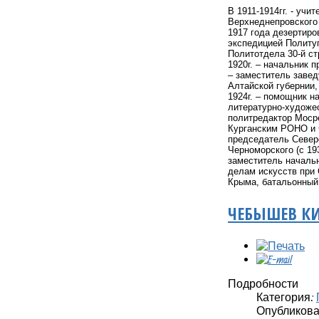
В 1911-1914гг. - уч
Верхнеднепровского 
1917 года дезертиро
экспедицией Политуп
Политотдела 30-й ст
1920г. – начальник 
– заместитель завед
Алтайской губернии,
1924г. – помощник н
литературно-художес
политредактор Мосре
Курганским РОНО и ч
председатель Северо
Черноморского (с 19
заместитель начальн
делам искусств при 
Крыма, батальонный
ЧЕБЫШЕВ К
Подробности
Категория:
Опубликовано