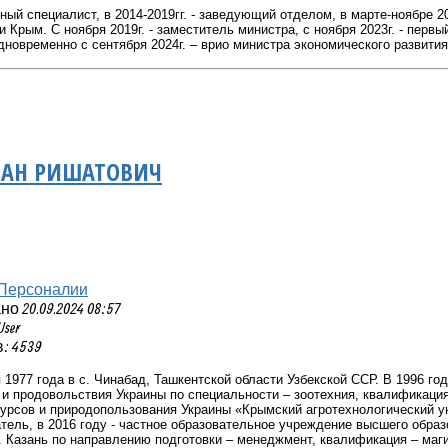
ный специалист, в 2014-2019гг. - заведующий отделом, в марте-ноябре 
 Крым. С ноября 2019г. - заместитель министра, с ноября 2023г. - перв
новременно с сентября 2024г. – врио министра экономического развити
ЛАН РИШАТОВИЧ
Персоналии
 20.09.2024 08:57
User
: 4539
 1977 года в с. Чинабад, Ташкентской области Узбекской ССР. В 1996 г
 и продовольствия Украины по специальности – зоотехния, квалификаци
урсов и природопользования Украины «Крымский агротехнологический у
тель, в 2016 году - частное образовательное учреждение высшего образ
. Казань по направлению подготовки – менеджмент, квалификация – маги