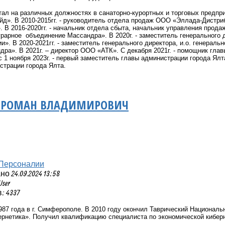
ботал на различных должностях в санаторно-курортных и торговых предпр
». В 2010-2015гг. - руководитель отдела продаж ООО «Эллада-Дистриб
 В 2016-2020гг. - начальник отдела сбыта, начальник управления прода
грарное объединение Массандра». В 2020г. - заместитель генеральног
и». В 2020-2021гг. - заместитель генерального директора, и.о. генерал
ра». В 2021г. – директор ООО «АТК». С декабря 2021г. - помощник главы
с 1 ноября 2023г. - первый заместитель главы администрации города Ялта
страции города Ялта.
 РОМАН ВЛАДИМИРОВИЧ
Персоналии
 24.09.2024 13:58
User
 4337
987 года в г. Симферополе. В 2010 году окончил Таврический Националь
ернетика». Получил квалификацию специалиста по экономической киберн