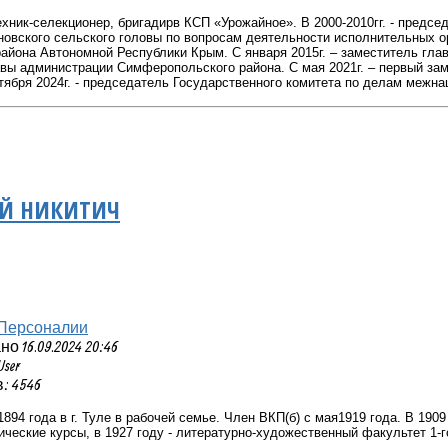
ехник-селекционер, бригадир
в КСП «Урожайное». В 2000-2010гг. - предсе
овского сельского головы по вопросам деятельности исполнительных ор
айона Автономной Республики Крым. С января 2015г. – заместитель гл
лавы администрации Симферопольского района. С мая 2021г. – первый зам
тября 2024г. - председатель Государственного комитета по делам межн
ЕЙ НИКИТИЧ
Персоналии
 16.09.2024 20:46
User
: 4546
894 года в г. Туле в рабочей семье. Член ВКП(б) с мая1919 года. В 1909
гические курсы, в 1927 году - литературно-художественный факультет 1-г