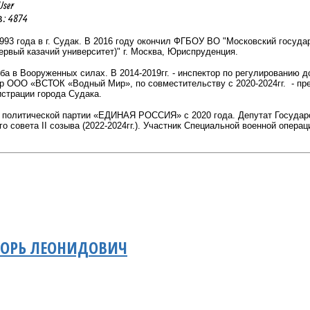
User
 4874
993 года в г. Судак. В 2016 году окончил ФГБОУ ВО "Московский госуд
Первый казачий университет)" г. Москва, Юриспруденция.
ужба в Вооруженных силах. В 2014-2019гг. - инспектор по регулировани
тор ООО «ВСТОК «Водный Мир», по совместительству с 2020-2024гг.
- пр
истрации города Судака.
политической партии «ЕДИНАЯ РОССИЯ» с 2020 года. Депутат Государств
го совета II созыва (2022-2024гг.). Участник Специальной военной опера
ГОРЬ ЛЕОНИДОВИЧ