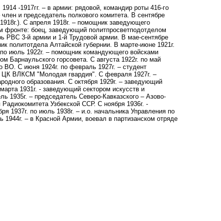
1914 -1917гг. – в армии: рядовой, командир роты 416-го
член и председатель полкового комитета. В сентябре
1918г.). С апреля 1918г. – помощник заведующего
ном фронте: боец, заведующий политпросветподотделом
арь РВС 3-й армии и 1-й Трудовой армии. В мае-сентябре
ник политотдела Алтайской губернии. В марте-июне 1921г.
 по июль 1922г. – помощник командующего войсками
м Барнаульского горсовета. С августа 1922г. по май
ВО. С июня 1924г. по февраль 1927г. – студент
а ЦК ВЛКСМ "Молодая гвардия". С февраля 1927г. –
родного образования. С октября 1929г. – заведующий
марта 1931г. - заведующий сектором искусств и
ль 1935г. – председатель Северо-Кавказского – Азово-
 Радиокомитета Узбекской ССР. С ноября 1936г. -
я 1937г. по июль 1938г. – и.о. начальника Управления по
 1944г. – в Красной Армии, воевал в партизанском отряде