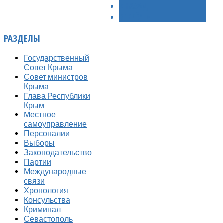
< НАЗАД
ВПЕРЁД >
РАЗДЕЛЫ
Государственный
Совет Крыма
Совет министров
Крыма
Глава Республики
Крым
Местное
самоуправление
Персоналии
Выборы
Законодательство
Партии
Международные
связи
Хронология
Консульства
Криминал
Севастополь