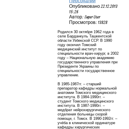
Персоналии
Опубликовано 22.12.2013
15:26
Автор: Super User
Просмотров: 13828
Родился 30 октября 1962 года в
селе Барданкуль Ташкентской
области Узбекской ССР. В 1990
году окончил Томский
медицинский институт по
специальности врач-хирург, в 2002
году – Национальную академию
государственного управления при
Президенте Украины по
специальности государственное
управление.
В 1985-1987гг. – старший
препаратор кафедры нормальной
анатомии Томского медицинского
института. В 1984-1990гг. –
студент Томского медицинского
института. В 1987-1990гг. –
медбрат нейрохирургического
отделения больницы скорой
помощи, г. Томск. В 1990-1992гг. –
учёба в клинической ординатуре
кафедры хирургических