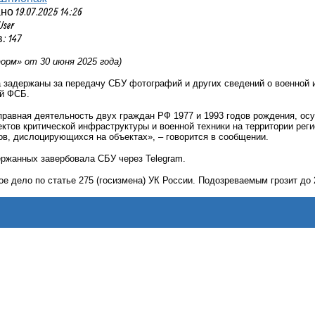
 19.07.2025 14:26
User
 147
рм» от 30 июня 2025 года)
 задержаны за передачу СБУ фотографий и других сведений о военной 
й ФСБ.
правная деятельность двух граждан РФ 1977 и 1993 годов рождения, ос
тов критической инфраструктуры и военной техники на территории реги
ов, дислоцирующихся на объектах», – говорится в сообщении.
ержанных завербовала СБУ через Telegram.
е дело по статье 275 (госизмена) УК России. Подозреваемым грозит до