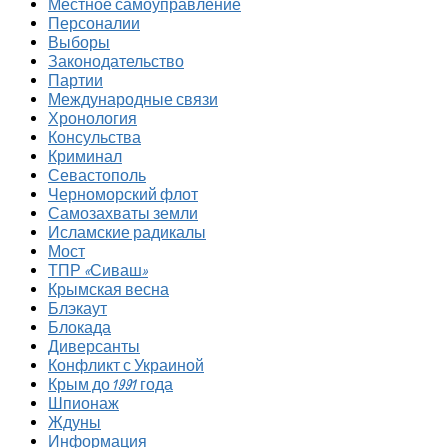
Местное самоуправление
Персоналии
Выборы
Законодательство
Партии
Международные связи
Хронология
Консульства
Криминал
Севастополь
Черноморский флот
Самозахваты земли
Исламские радикалы
Мост
ТПР «Сиваш»
Крымская весна
Блэкаут
Блокада
Диверсанты
Конфликт с Украиной
Крым до 1991 года
Шпионаж
Ждуны
Информация