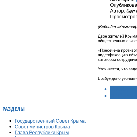
Опубликовано
Автор: Super 
Просмотров:
(Вебсайт «Крыминфо
Двое жителей Крыма
общественных связе
«Пресечена противо
видеофиксацию объек
категории сотрудник
Уточняется, что зад
Возбуждено уголовно
< НАЗАД
ВПЕРЁД >
РАЗДЕЛЫ
Государственный Совет Крыма
Совет министров Крыма
Глава Республики Крым