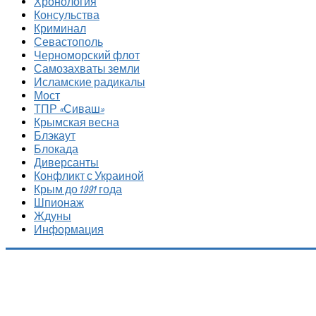
Хронология
Консульства
Криминал
Севастополь
Черноморский флот
Самозахваты земли
Исламские радикалы
Мост
ТПР «Сиваш»
Крымская весна
Блэкаут
Блокада
Диверсанты
Конфликт с Украиной
Крым до 1991 года
Шпионаж
Ждуны
Информация