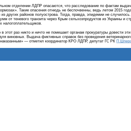
льном отделении ЛДПР опасаются, что расследование по фактам выдач
тормозах». Такие опасения отнюдь не беспочвенны, ведь летом 2015 го
 из других районов полуострова. Тогда, правда, эпидемии не случилос
мм от теневого транзита через Крым сельхозпродуктов из Украины и ст
их налогоплательщиков.
 в этот раз никто и ничто не помешает органам прокуратуры довести эти
для виновных. Выдача фиктивных справок без проведения ветеринарного
знаказанным» — отметил координатор КРО ЛДПР, депутат ГС РК
П.Шпер