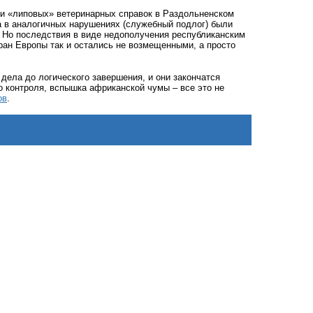
и «липовых» ветеринарных справок в Раздольненском
да в аналогичных нарушениях (служебный подлог) были
ь. Но последствия в виде недополучения республиканским
ран Европы так и остались не возмещенными, а просто
 дела до логического завершения, и они закончатся
 контроля, вспышка африканской чумы – все это не
ов
.