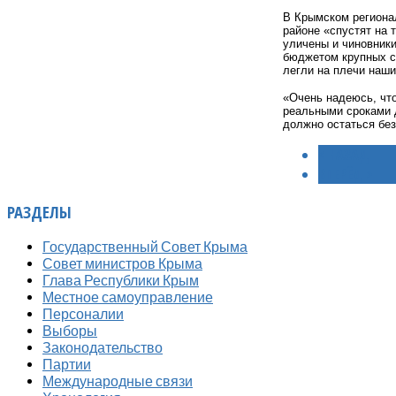
В Крымском региона
районе «спустят на 
уличены и чиновники
бюджетом крупных су
легли на плечи наш
«Очень надеюсь, что
реальными сроками 
должно остаться бе
< НАЗАД
ВПЕРЁД >
РАЗДЕЛЫ
Государственный Совет Крыма
Совет министров Крыма
Глава Республики Крым
Местное самоуправление
Персоналии
Выборы
Законодательство
Партии
Международные связи