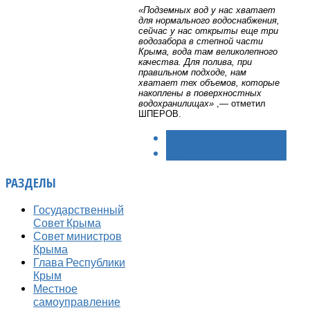
«Подземных вод у нас хватает
для нормального водоснабжения,
сейчас у нас открыты еще три
водозабора в степной части
Крыма, вода там великолепного
качества. Для полива, при
правильном подходе, нам
хватает тех объемов, которые
накоплены в поверхностных
водохранилищах»
,— отметил
ШПЕРОВ.
< НАЗАД
ВПЕРЁД >
РАЗДЕЛЫ
Государственный
Совет Крыма
Совет министров
Крыма
Глава Республики
Крым
Местное
самоуправление