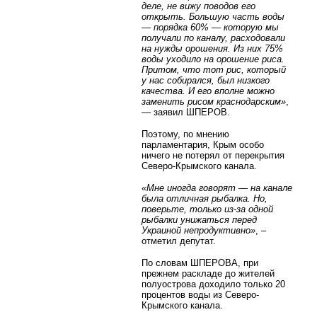
деле, не вижу поводов его
открыть. Большую часть воды
— порядка 60% — которую мы
получали по каналу, расходовали
на нужды орошения. Из них 75%
воды уходило на орошение риса.
Притом, что тот рис, который
у нас собирался, был низкого
качества. И его вполне можно
заменить рисом краснодарским»
,
— заявил ШПЕРОВ.
Поэтому, по мнению
парламентария, Крым особо
ничего не потерял от перекрытия
Северо-Крымского канала.
«Мне иногда говорят — на канале
была отличная рыбалка. Но,
поверьте, только из-за одной
рыбалки унижаться перед
Украиной непродуктивно»
, –
отметил депутат.
По словам ШПЕРОВА, при
прежнем раскладе до жителей
полуострова доходило только 20
процентов воды из Северо-
Крымского канала.