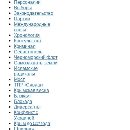
Персоналии
Выборы
Законодательство
Партии
Международные
связи
Хронология
Консульства
Криминал
Севастополь
Черноморский флот
Самозахваты земли
Исламские
радикалы
Мост
ТПР «Сиваш»
Крымская весна
Блэкаут
Блокада
Диверсанты
Конфликт с
Украиной
Крым до 1991 года
Шпионаж