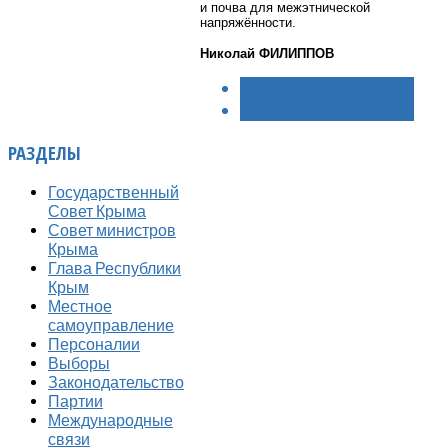
и почва для межэтнической
напряжённости.
Николай ФИЛИППОВ
< НАЗАД
ВПЕРЁД >
РАЗДЕЛЫ
Государственный
Совет Крыма
Совет министров
Крыма
Глава Республики
Крым
Местное
самоуправление
Персоналии
Выборы
Законодательство
Партии
Международные
связи