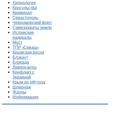
Хронология
Консульства
Криминал
Севастополь
Черноморский флот
Самозахваты земли
Исламские
радикалы
Мост
ТПР «Сиваш»
Крымская весна
Блэкаут
Блокада
Диверсанты
Конфликт с
Украиной
Крым до 1991 года
Шпионаж
Ждуны
Информация