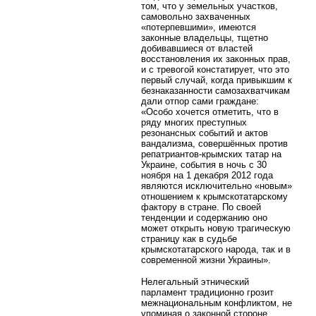
том, что у земельных участков,
самовольно захваченных
«потерпевшими», имеются
законные владельцы, тщетно
добивавшиеся от властей
восстановления их законных прав,
и с тревогой констатирует, что это
первый случай, когда привыкшим к
безнаказанности самозахватчикам
дали отпор сами граждане:
«Особо хочется отметить, что в
ряду многих преступных
резонансных событий и актов
вандализма, совершённых против
репатриантов-крымских татар на
Украине, события в ночь с 30
ноября на 1 декабря 2012 года
являются исключительно «новым»
отношением к крымскотатарскому
фактору в стране. По своей
тенденции и содержанию оно
может открыть новую трагическую
страницу как в судьбе
крымскотатарского народа, так и в
современной жизни Украины».
Нелегальный этнический
парламент традиционно грозит
межнациональным конфликтом, не
упоминая о законной стороне