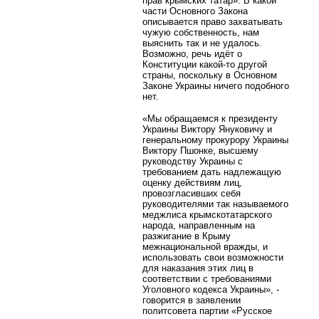
прав крымских татар». В какой
части Основного Закона
описывается право захватывать
чужую собственность, нам
выяснить так и не удалось.
Возможно, речь идёт о
Конституции какой-то другой
страны, поскольку в Основном
Законе Украины ничего подобного
нет.
«Мы обращаемся к президенту
Украины Виктору Януковичу и
генеральному прокурору Украины
Виктору Пшонке, высшему
руководству Украины с
требованием дать надлежащую
оценку действиям лиц,
провозгласивших себя
руководителями так называемого
меджлиса крымскотатарского
народа, направленным на
разжигание в Крыму
межнациональной вражды, и
использовать свои возможности
для наказания этих лиц в
соответствии с требованиями
Уголовного кодекса Украины», -
говорится в заявлении
политсовета партии «Русское