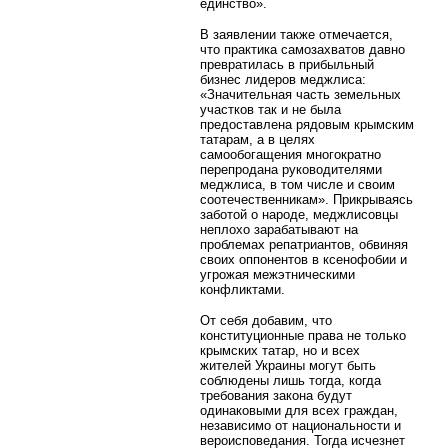
единство».
В заявлении также отмечается,
что практика самозахватов давно
превратилась в прибыльный
бизнес лидеров меджлиса:
«Значительная часть земельных
участков так и не была
предоставлена рядовым крымским
татарам, а в целях
самообогащения многократно
перепродана руководителями
меджлиса, в том числе и своим
соотечественникам». Прикрываясь
заботой о народе, меджлисовцы
неплохо зарабатывают на
проблемах репатриантов, обвиняя
своих оппонентов в ксенофобии и
угрожая межэтническими
конфликтами.
От себя добавим, что
конституционные права не только
крымских татар, но и всех
жителей Украины могут быть
соблюдены лишь тогда, когда
требования закона будут
одинаковыми для всех граждан,
независимо от национальности и
вероисповедания. Тогда исчезнет