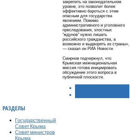
закрепить на законодательном
уровне, это позволит более
эффективно бороться с этим
опасным для государства
явлением. Помимо
административного и уголовного
преследования, злостных
“ждунов” нужно лишать
российского гражданства, а
возможно и выдворять из страны»,
— сказал он РИА Новости.
Смирнов подчеркнул, что
Крымская межнациональная
миссия готова инициировать
обсуждение этого вопроса в
публичной плоскости.
< НАЗАД
ВПЕРЁД >
РАЗДЕЛЫ
Государственный
Совет Крыма
Совет министров
Крыма