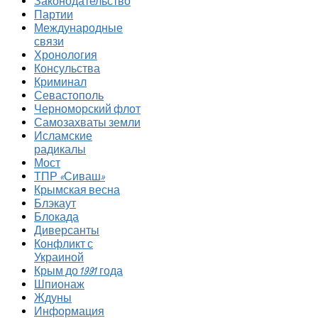
Законодательство
Партии
Международные
связи
Хронология
Консульства
Криминал
Севастополь
Черноморский флот
Самозахваты земли
Исламские
радикалы
Мост
ТПР «Сиваш»
Крымская весна
Блэкаут
Блокада
Диверсанты
Конфликт с
Украиной
Крым до 1991 года
Шпионаж
Ждуны
Информация